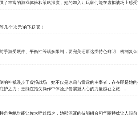
供了丰富的游戏体验和策略深度，她的加入让玩家们能在虚拟战场上感受
几个‘次元’的飞跃呢！
前手游受硬件、平衡性等诸多限制，要完美还原这类特色鲜明、机制复杂
倒的神祇漫步于虚拟战场，她不仅是冰霜与雷霆的主宰者，存在即是她的
庇护之力；更能在指尖操作中体验那份震撼人心的力量感召之旅……
角色绝对能让你大呼过瘾🎉，她那深邃的技能组合和华丽特效让人眼前一