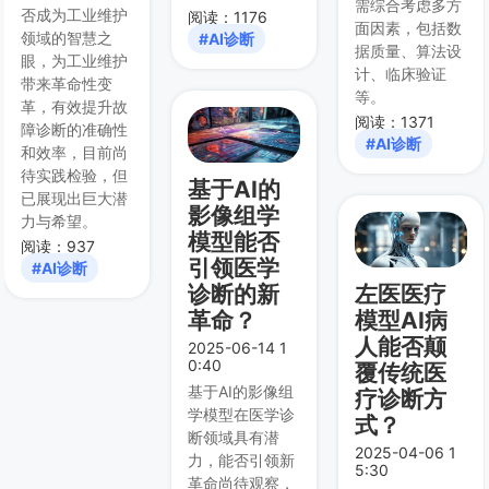
需综合考虑多方
否成为工业维护
阅读：1176
面因素，包括数
领域的智慧之
#AI诊断
据质量、算法设
眼，为工业维护
计、临床验证
带来革命性变
等。
革，有效提升故
阅读：1371
障诊断的准确性
#AI诊断
和效率，目前尚
待实践检验，但
基于AI的
已展现出巨大潜
影像组学
力与希望。
模型能否
阅读：937
引领医学
#AI诊断
诊断的新
左医医疗
革命？
模型AI病
人能否颠
2025-06-14 1
0:40
覆传统医
基于AI的影像组
疗诊断方
学模型在医学诊
式？
断领域具有潜
2025-04-06 1
力，能否引领新
5:30
革命尚待观察，