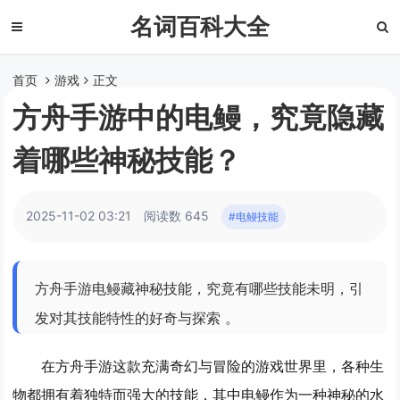
名词百科大全
首页
游戏
正文
方舟手游中的电鳗，究竟隐藏
着哪些神秘技能？
2025-11-02 03:21
阅读数 645
#电鳗技能
方舟手游电鳗藏神秘技能，究竟有哪些技能未明，引
发对其技能特性的好奇与探索 。
在方舟手游这款充满奇幻与冒险的游戏世界里，各种生
物都拥有着独特而强大的技能，其中电鳗作为一种神秘的水