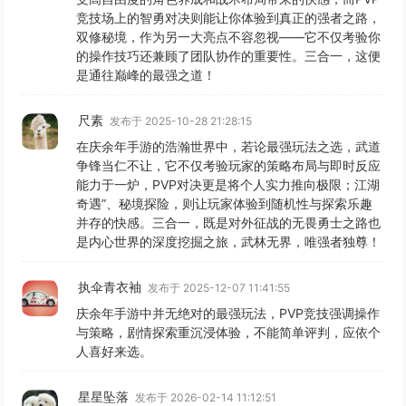
竞技场上的智勇对决则能让你体验到真正的强者之路，
双修秘境，作为另一大亮点不容忽视——它不仅考验你
的操作技巧还兼顾了团队协作的重要性。三合一，这便
是通往巅峰的最强之道！
尺素
发布于 2025-10-28 21:28:15
在庆余年手游的浩瀚世界中，若论最强玩法之选，武道
争锋当仁不让，它不仅考验玩家的策略布局与即时反应
能力于一炉，PVP对决更是将个人实力推向极限；江湖
奇遇”、秘境探险，则让玩家体验到随机性与探索乐趣
并存的快感。三合一，既是对外征战的无畏勇士之路也
是内心世界的深度挖掘之旅，武林无界，唯强者独尊！
执伞青衣袖
发布于 2025-12-07 11:41:55
庆余年手游中并无绝对的最强玩法，PVP竞技强调操作
与策略，剧情探索重沉浸体验，不能简单评判，应依个
人喜好来选。
星星坠落
发布于 2026-02-14 11:12:51