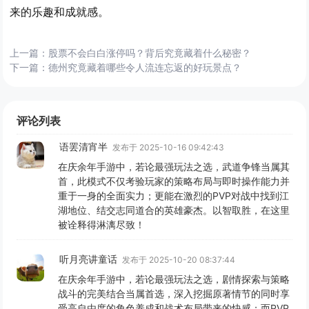
来的乐趣和成就感。
上一篇：
股票不会白白涨停吗？背后究竟藏着什么秘密？
下一篇：
德州究竟藏着哪些令人流连忘返的好玩景点？
评论列表
语罢清宵半
发布于 2025-10-16 09:42:43
在庆余年手游中，若论最强玩法之选，武道争锋当属其
首，此模式不仅考验玩家的策略布局与即时操作能力并
重于一身的全面实力；更能在激烈的PVP对战中找到江
湖地位、结交志同道合的英雄豪杰。以智取胜，在这里
被诠释得淋漓尽致！
听月亮讲童话
发布于 2025-10-20 08:37:44
在庆余年手游中，若论最强玩法之选，剧情探索与策略
战斗的完美结合当属首选，深入挖掘原著情节的同时享
受高自由度的角色养成和战术布局带来的快感；而PVP