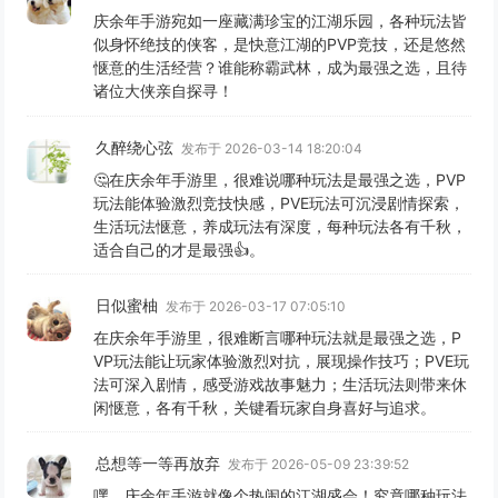
庆余年手游宛如一座藏满珍宝的江湖乐园，各种玩法皆
似身怀绝技的侠客，是快意江湖的PVP竞技，还是悠然
惬意的生活经营？谁能称霸武林，成为最强之选，且待
诸位大侠亲自探寻！
久醉绕心弦
发布于 2026-03-14 18:20:04
🤔在庆余年手游里，很难说哪种玩法是最强之选，PVP
玩法能体验激烈竞技快感，PVE玩法可沉浸剧情探索，
生活玩法惬意，养成玩法有深度，每种玩法各有千秋，
适合自己的才是最强👍。
日似蜜柚
发布于 2026-03-17 07:05:10
在庆余年手游里，很难断言哪种玩法就是最强之选，P
VP玩法能让玩家体验激烈对抗，展现操作技巧；PVE玩
法可深入剧情，感受游戏故事魅力；生活玩法则带来休
闲惬意，各有千秋，关键看玩家自身喜好与追求。
总想等一等再放弃
发布于 2026-05-09 23:39:52
嘿，庆余年手游就像个热闹的江湖盛会！究竟哪种玩法