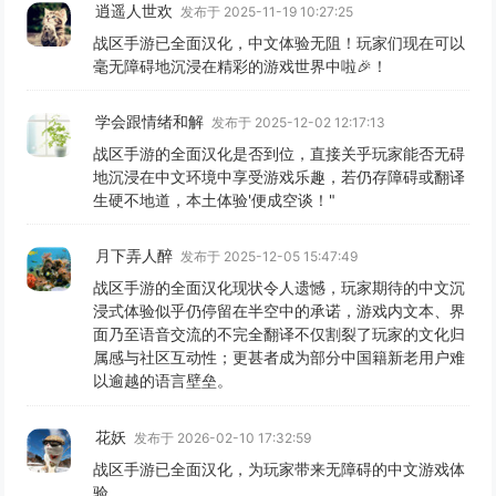
逍遥人世欢
发布于 2025-11-19 10:27:25
战区手游已全面汉化，中文体验无阻！玩家们现在可以
毫无障碍地沉浸在精彩的游戏世界中啦🎉！
学会跟情绪和解
发布于 2025-12-02 12:17:13
战区手游的全面汉化是否到位，直接关乎玩家能否无碍
地沉浸在中文环境中享受游戏乐趣，若仍存障碍或翻译
生硬不地道，本土体验'便成空谈！"
月下弄人醉
发布于 2025-12-05 15:47:49
战区手游的全面汉化现状令人遗憾，玩家期待的中文沉
浸式体验似乎仍停留在半空中的承诺，游戏内文本、界
面乃至语音交流的不完全翻译不仅割裂了玩家的文化归
属感与社区互动性；更甚者成为部分中国籍新老用户难
以逾越的语言壁垒。
花妖
发布于 2026-02-10 17:32:59
战区手游已全面汉化，为玩家带来无障碍的中文游戏体
验。