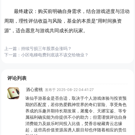
最终建议
：购买前明确自身需求，结合游戏进度与活动
周期，理性评估收益与风险，基金的本质是“用时间换资
源”，适合愿意与游戏共同成长的玩家。
上一篇：
持续亏损三年股票会涨吗？
下一篇：
小区电梯电费到底该不该交给物业？
评论列表
酒心蜜桃
发布于 2025-08-22 04:41:27
诛仙手游基金是否合适，取决于个人游戏体验与投资预
期的匹配度，若你热爱戮神世界的奇幻冒险、享受角色
养成的乐趣并期待长期发展，屠魔令、天琊宝鉴、等专
属福利确实能为你提供不小的助力；但需谨慎评估自身
消费能力及娱乐时间投入比值，焚香谷秘藏青云志缘
起，这些高价值资源虽诱人眼目却也伴随着相应的责任