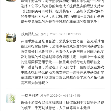
诛仙手游基金，对于热爱戮神记的玩家来说是个不错的
选择！它不仅能为你的角色成长提供坚实的经济支持💸
（比如购买稀有材料、提升装备），还能享受游戏内外
的多重福利和活动，但记得理性消费哦～量力而行是关
键🌟毕竟游戏的乐趣在于过程而非单纯的数值竞争！
执剑踏红尘
发布于 2026-02-13 07:55:30
诛仙手游基金是否合适，需从多方面考量，首先看其性
价比和投资回报率：若能享受游戏乐趣的同时获得实际
收益增长且风险可控；再看个人兴趣与投入时间匹配度
及对游戏的长期规划等综合因素决定，剑问中一念成魔
的道理同样适用于此——慎重考虑后行动方显明智之
举！适合与否，关键在于个人的需求、偏好以及在游戏
中能否找到持续的动力来支持这一选择并从中获益而非
单纯追求短期利益或盲目跟风投基而失了本心所乐也未
尝不可为佳选呢？
一枕星河梦
发布于 2026-04-04 12:41:56
诛仙手游基金就是坑钱陷阱！所谓返利不过是诱导消费
的幌子，千万别被忽悠，入了就等着血本无归！