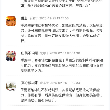
（假设这里指的是英雄联盟手游里的“圣枪弥撒-厄运小
姐）作为辅以输出的选择绝对不容小觊哦~👍 "
亂丗
发布于 2025-12-25 13:17:06
手游塞纳辅助有独特优势，她能远距离消耗，大招收割
强，还可积攒魂提升团队攻击力，但前期身板脆、控制
弱，总体而言，操作好能发挥强大作用，否则易成短
板。
山药不闪耀
发布于 2026-02-11 07:04:30
手游中，塞纳辅助的强度在于其稳定的控制和持续的治
疗能力，然而在高端局里若缺乏有效配合和前期节奏控
制则略显乏力。
蔑心倾城泪
发布于 2026-02-26 03:12:34
手游塞纳辅助不算特别强，其前期缺乏硬控与强保能
力，作用有限；后期虽能提供输出，但身板脆易被秒，
整体辅助价值有待提升。