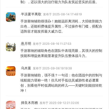
制），还以强大的治疗能力为队友筑起坚实的后盾。
半凉夏半离歌
发布于 2025-08-14 17:48:19
手游塞纳辅助很强👍！她能远距离消耗，大招收割能力
出色，还能积攒魂提升属性，不过操作有门槛，搭配合
适阵容才能发挥最大威力👏。
悬月明
发布于 2025-08-16 11:27:53
手游塞纳的辅助角色在团队中表现亮眼，其强大的控制
技能和增益效果能显著提升队伍整体战斗力。
乌木案
发布于 2025-09-06 19:19:38
手游塞纳辅助，强不强？一句话：他在团战中的控制与
续航能力堪称一绝！但凡对手低估其威胁性者必遭重
创，别看他平时低调站岗的样儿——关键时刻能扭转乾
坤！
择良木而栖
发布于 2025-09-12 01:32:06