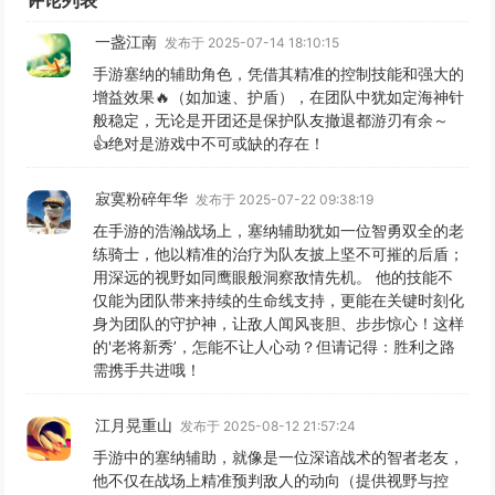
一盏江南
发布于 2025-07-14 18:10:15
手游塞纳的辅助角色，凭借其精准的控制技能和强大的
增益效果🔥（如加速、护盾），在团队中犹如定海神针
般稳定，无论是开团还是保护队友撤退都游刃有余～
👍绝对是游戏中不可或缺的存在！
寂寞粉碎年华
发布于 2025-07-22 09:38:19
在手游的浩瀚战场上，塞纳辅助犹如一位智勇双全的老
练骑士，他以精准的治疗为队友披上坚不可摧的后盾；
用深远的视野如同鹰眼般洞察敌情先机。 他的技能不
仅能为团队带来持续的生命线支持，更能在关键时刻化
身为团队的守护神，让敌人闻风丧胆、步步惊心！这样
的'老将新秀’，怎能不让人心动？但请记得：胜利之路
需携手共进哦！
江月晃重山
发布于 2025-08-12 21:57:24
手游中的塞纳辅助，就像是一位深谙战术的智者老友，
他不仅在战场上精准预判敌人的动向（提供视野与控