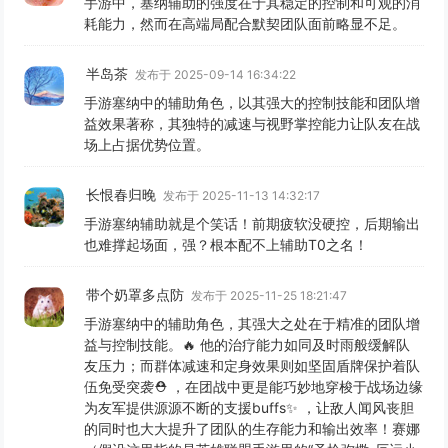
手游中，塞纳辅助的强度在于其稳定的控制和可观的消
耗能力，然而在高端局配合默契团队面前略显不足。
半岛茶
发布于 2025-09-14 16:34:22
手游塞纳中的辅助角色，以其强大的控制技能和团队增
益效果著称，其独特的减速与视野掌控能力让队友在战
场上占据优势位置。
长恨春归晚
发布于 2025-11-13 14:32:17
手游塞纳辅助就是个笑话！前期疲软没硬控，后期输出
也难撑起场面，强？根本配不上辅助T0之名！
带个奶罩多点防
发布于 2025-11-25 18:21:47
手游塞纳中的辅助角色，其强大之处在于精准的团队增
益与控制技能。🔥 他的治疗能力如同及时雨般缓解队
友压力；而群体减速和定身效果则如坚固盾牌保护着队
伍免受突袭⛑️ ，在团战中更是能巧妙地穿梭于战场边缘
为友军提供源源不断的支援buffs✨ ，让敌人闻风丧胆
的同时也大大提升了团队的生存能力和输出效率！赛娜