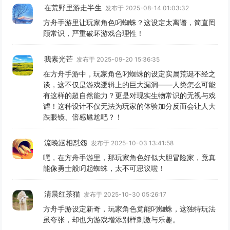
在荒野里游走半生
发布于 2025-08-14 01:03:32
方舟手游里让玩家角色叼蜘蛛？这设定太离谱，简直罔
顾常识，严重破坏游戏合理性！
我素光芒
发布于 2025-09-20 15:36:35
在方舟手游中，玩家角色叼蜘蛛的设定实属荒诞不经之
谈，这不仅是游戏逻辑上的巨大漏洞——人类怎么可能
有这样的超自然能力？更是对现实生物常识的无视与戏
谑！这种设计不仅无法为玩家的体验加分反而会让人大
跌眼镜、倍感尴尬吧？！
流晚涵相怼怨
发布于 2025-10-03 13:41:58
嘿，在方舟手游里，那玩家角色好似大胆冒险家，竟真
能像勇士般叼起蜘蛛，太不可思议啦！
清晨红茶猫
发布于 2025-10-30 05:26:17
方舟手游设定新奇，玩家角色竟能叼蜘蛛，这独特玩法
虽夸张，却也为游戏增添别样刺激与乐趣。