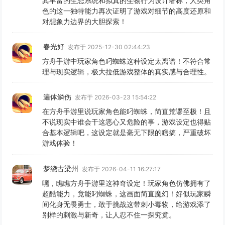
其丰富的生态系统和拟真的生物行为设计著称，人类角
色的这一独特能力再次证明了游戏对细节的高度还原和
对想象力边界的大胆探索！
春光好
发布于 2025-12-30 02:44:23
方舟手游中玩家角色叼蜘蛛这种设定太离谱！不符合常
理与现实逻辑，极大拉低游戏整体的真实感与合理性。
遍体鳞伤
发布于 2026-03-23 15:54:22
在方舟手游里说玩家角色能叼蜘蛛，简直荒谬至极！且
不说现实中谁会干这恶心又危险的事，游戏设定也得贴
合基本逻辑吧，这设定就是毫无下限的瞎搞，严重破坏
游戏体验！
梦绕古梁州
发布于 2026-04-11 16:27:17
嘿，瞧瞧方舟手游里这神奇设定！玩家角色仿佛拥有了
超酷能力，竟能叼蜘蛛，这画面简直魔幻！好似玩家瞬
间化身无畏勇士，敢于挑战这带刺小毒物，给游戏添了
别样的刺激与新奇，让人忍不住一探究竟。