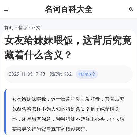
名词百科大全
首页
情感
正文
女友给妹妹喂饭，这背后究竟
藏着什么含义？
2025-11-05 17:48
阅读数 632
#背后含义
女友给妹妹喂饭，这一日常举动引发好奇，其背后究
竟蕴含着怎样不为人知的特殊含义？是单纯亲情关
怀，还是另有深意，种种猜测不禁涌上心头，让人想
要探寻这行为背后真正的情感密码。