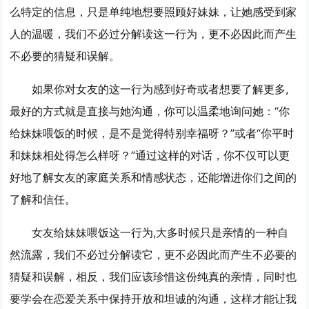
么特定的信息，只是单纯地想要照顾好妹妹，让她感受到家
人的温暖，我们不必过分解读这一行为，更不必因此而产生
不必要的猜疑和误解。
如果你对女友的这一行为感到好奇或者想要了解更多,
最好的方式就是直接与她沟通，你可以温柔地询问她：“你
给妹妹喂饭的时候，是不是觉得特别幸福呀？”或者“你平时
和妹妹相处得怎么样呀？”通过这样的对话，你不仅可以更
好地了解女友的家庭关系和情感状态，还能增进你们之间的
了解和信任。
女友给妹妹喂饭这一行为,大多时候只是亲情的一种自
然流露，我们不必过分解读它，更不必因此而产生不必要的
猜疑和误解，相反，我们应该珍惜这份纯真的亲情，同时也
要学会在恋爱关系中保持开放和坦诚的沟通，这样才能让我