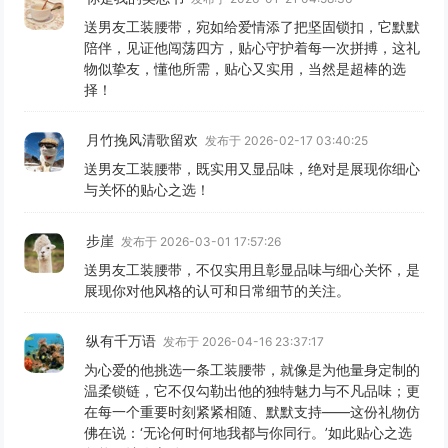
送男友工装腰带，宛如给爱情添了把坚固锁扣，它默默
陪伴，见证他闯荡四方，贴心守护着每一次拼搏，这礼
物似挚友，懂他所需，贴心又实用，当然是超棒的选
择！
月竹挽风清歌留欢
发布于 2026-02-17 03:40:25
送男友工装腰带，既实用又显品味，绝对是展现你细心
与关怀的贴心之选！
步崖
发布于 2026-03-01 17:57:26
送男友工装腰带，不仅实用且彰显品味与细心关怀，是
展现你对他风格的认可和日常细节的关注。
纵有千万语
发布于 2026-04-16 23:37:17
为心爱的他挑选一条工装腰带，就像是为他量身定制的
温柔锁链，它不仅勾勒出他的独特魅力与不凡品味；更
在每一个重要时刻紧紧相随、默默支持——这份礼物仿
佛在说：‘无论何时何地我都与你同行。’如此贴心之选