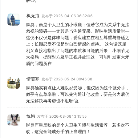
解🧐。
枫无痕
发布于 2026-04-06 06:32:06
脚臭，虽是个人卫生的小瑕疵；但若它成为关系中无法
忽视的障碍——尤其是当沟通无果、影响生活质量时—
这便不仅仅是体味问题，爱应建立在相互尊重与舒适之
上：长期忍受不仅是对自己情感的虐待。 这句话既犀
利又直接地指出了问题的本质和可能的后果，小细节见
大格局，提醒对方及早正视并处理这一可能引发更大矛
盾的问题所在
情若寒
发布于 2026-05-24 09:45:38
脚臭确实有点让人难以忍受😣，但仅因为这个就分手，
似乎有点草率啦，可以先沟通让他改善，要是努力后仍
无法解决再考虑也不迟呀🤔。
恍惚
发布于 2026-08-08 13:15:55
脚臭严重反映的是个人卫生习惯与生活素养，若多次不
改，这完全能成分手的正当理由！