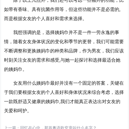
如带有香味、具有抗菌作用等，但这些功能并不是必需的,
而是根据女友的个人喜好和需求来选择。
我想强调的是，选择姨妈巾并不是一件一劳永逸的事
情，随着女友身体状况的变化和季节的更替，我们可能需要
不断调整和更换姨妈巾的种类和品牌，作为男友，我们应该
时刻关注女友的需求和感受,与她一起探讨和选择最适合她
的姨妈巾。
女友用什么姨妈巾最好并没有一个固定的答案，关键在
于我们要根据女友的个人喜好和身体状况来综合考虑，选择
一款既舒适又健康的姨妈巾,我们才能真正表达出对女友的
关爱和呵护。
上一篇：
回忆在心中，那首粤语歌究竟叫什么名字？