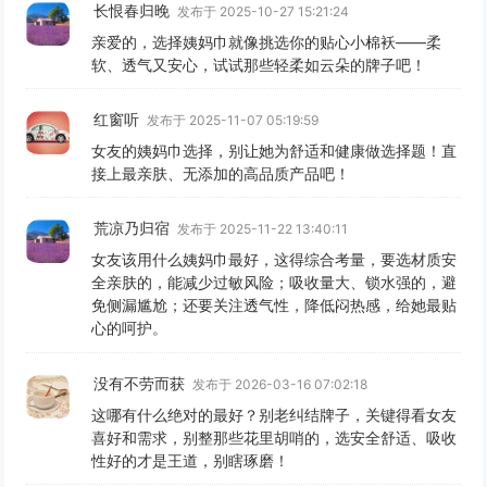
长恨春归晚
发布于 2025-10-27 15:21:24
亲爱的，选择姨妈巾就像挑选你的贴心小棉袄——柔
软、透气又安心，试试那些轻柔如云朵的牌子吧！
红窗听
发布于 2025-11-07 05:19:59
女友的姨妈巾选择，别让她为舒适和健康做选择题！直
接上最亲肤、无添加的高品质产品吧！
荒凉乃归宿
发布于 2025-11-22 13:40:11
女友该用什么姨妈巾最好，这得综合考量，要选材质安
全亲肤的，能减少过敏风险；吸收量大、锁水强的，避
免侧漏尴尬；还要关注透气性，降低闷热感，给她最贴
心的呵护。
没有不劳而获
发布于 2026-03-16 07:02:18
这哪有什么绝对的最好？别老纠结牌子，关键得看女友
喜好和需求，别整那些花里胡哨的，选安全舒适、吸收
性好的才是王道，别瞎琢磨！