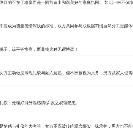
终目的不在于输赢而是一同营造出和谐美好的家庭氛围。 如此一来不仅
不应成为衡量感情深浅的标准，双方共同参与或根据习惯自然分工更能体
幌子，该平等协商，而非搞这种无谓博弈！
女方主动做是展现礼貌与融入意愿，但不应被视为义务，男方及家人也需
仪，处理好能升温感情😘 反之易留隐患。
是情感与礼仪的大考验，女方不应被传统观念绑架一味承担，男方也不能