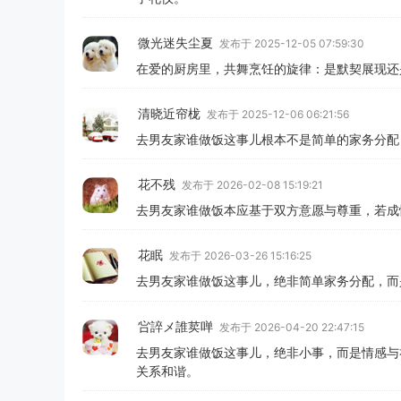
微光迷失尘夏
发布于 2025-12-05 07:59:30
在爱的厨房里，共舞烹饪的旋律：是默契展现还是角
清晓近帘栊
发布于 2025-12-06 06:21:56
去男友家谁做饭这事儿根本不是简单的家务分配
花不残
发布于 2026-02-08 15:19:21
去男友家谁做饭本应基于双方意愿与尊重，若成
花眠
发布于 2026-03-26 15:16:25
去男友家谁做饭这事儿，绝非简单家务分配，而
吢誶メ誰荬啴
发布于 2026-04-20 22:47:15
去男友家谁做饭这事儿，绝非小事，而是情感与
关系和谐。