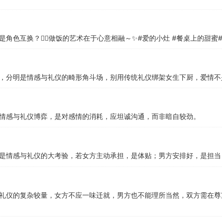
色互换？👩‍❤️‍做饭的艺术在于心意相融～✨#爱的小灶 #餐桌上的甜蜜
，分明是情感与礼仪的畸形角斗场，别用传统礼仪绑架女生下厨，爱情不
情感与礼仪博弈，是对感情的消耗，应坦诚沟通，而非暗自较劲。
是情感与礼仪的大考验，若女方主动承担，是体贴；男方安排好，是担当
礼仪的复杂较量，女方不应一味迁就，男方也不能理所当然，双方需在尊