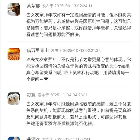
莫紫郁
发布于 2025-09-13 02:24:11
去女友家拜年或许有一定挽回感情的可能，但不能将其
视为万能解药，若感情破裂是因原则性问题，这可能只
是徒劳；若只是小摩擦，或许能借拜年缓和，关键还得
看诚意与问题根源能否解决。
借万里青山
发布于 2025-10-18 02:21:34
🎉去女友家拜年，不仅是礼节之举更是心意的体现，它
能否挽回感情的关键在于你的真诚与改变的决心❣️如果
真心希望关系回暖, 带上笑容和行动吧！用爱填满每一
个瞬间～❤️
独瘾
发布于 2025-11-04 04:26:11
去女友家拜年有可能挽回濒临破裂的感情，这是个修复
关系的契机，能展现你的诚意与重视，但前提是要真诚
反思问题并积极解决，若只是走形式，可能适得其反，
关键还得看双方矛盾根源能否化解。
共清欢
发布于 2025-11-11 11:07:41