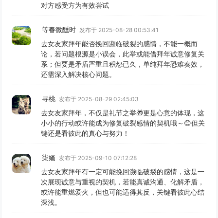
对方感受方为有效尝试
等春微醺时
发布于 2025-08-28 00:53:41
去女友家拜年能否挽回濒临破裂的感情，不能一概而
论，若问题根源是小误会，此举或能借拜年诚意修复关
系；但要是矛盾严重且积怨已久，单纯拜年恐难奏效，
还需深入解决核心问题。
寻桃
发布于 2025-08-29 02:45:03
去女友家拜年，不仅是礼节之举🎁更是心意的体现，这
小小的行动或许能成为修复破裂感情的契机哦～😊但关
键还是看彼此的真心与努力！
柒婳
发布于 2025-09-10 07:12:28
去女友家拜年有一定可能挽回濒临破裂的感情，这是一
次展现诚意与重视的契机，若能真诚沟通、化解矛盾，
或许能重燃爱火，但也可能适得其反，关键看彼此心结
深浅。