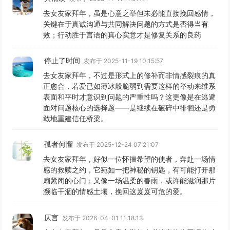
去女友家拜年，虽是心意之举但未必能直接挽回感情，
关键在于真诚沟通与共同解决问题的方式是否得当有
效；行动胜于言语的真心实意才是修复关系的良药
停止了时间
发布于 2025-11-19 10:15:57
去女友家拜年，不过是形式上的修补而非情感裂痕的真
正愈合，若爱已如薄冰般脆弱到需要这样的举动来维系
表面和平时才意识到问题的严重性吗？这更像是在逃避
面对问题核心的选择题——是继续在破碎中徘徊还是勇
敢地重建信任桥梁。
孤者何懼
发布于 2025-12-24 07:21:07
去女友家拜年，好似一位怀揣希望的使者，奔赴一场情
感的救赎之约，它宛如一把神秘的钥匙，有可能打开那
扇紧闭的心门；又像一场温柔的春雨，或许能滋润那片
濒临干涸的情感土壤，挽回这岌岌可危的爱。
仄言
发布于 2026-04-01 11:18:13