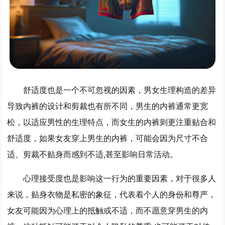
舒适度也是一个不可忽视的因素，男女生理构造的差异
导致内裤的设计和剪裁也有所不同，男生的内裤通常更宽
松，以适应男性的生理特点，而女生的内裤则更注重贴合和
舒适度，如果女友穿上男生的内裤，可能会因为尺寸不合
适、剪裁不贴身而感到不适,甚至影响日常活动。
心理接受度也是影响这一行为的重要因素，对于很多人
来说，贴身衣物是私密的象征，代表着个人的身份和尊严，
女友可能因为心理上的抵触或不适，而不愿意穿男生的内