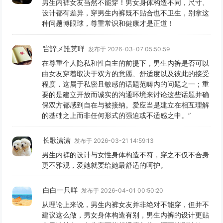
男生内裤女友当然不能穿！男女身体构造不同，尺寸、
设计都有差异，穿男生内裤既不贴合也不卫生，别拿这
种问题博眼球，尊重常识和健康才是正道！
吢誶メ誰荬啴
发布于 2026-03-07 05:50:59
在尊重个人隐私和性自主的前提下，男生内裤是否可以
由女友穿着取决于双方的意愿、舒适度以及彼此的接受
程度，这属于私密且敏感的话题范畴内的问题之一；重
要的是建立开放而诚实的沟通环境来讨论这些话题并确
保双方都感到自在与被接纳。爱应当是建立在相互理解
的基础之上而非任何形式的强迫或不适感之中。”
长歌潇潇
发布于 2026-03-21 14:59:13
男生内裤的设计与女性身体构造不符，穿之不仅不合身
更不雅观，爱她就要给她最舒适的呵护。
白白一只咩
发布于 2026-04-01 00:50:20
从理论上来说，男生内裤女友并非绝对不能穿，但并不
建议这么做，男女身体构造有别，男生内裤的设计更贴