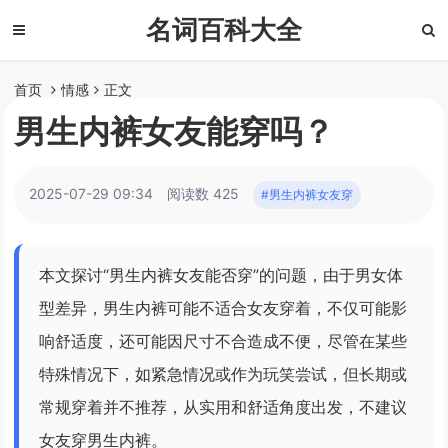
名词百科大全
首页
情感
正文
男生内裤女友能穿吗？
2025-07-29 09:34
阅读数 425
#男生内裤女友穿
本文探讨“男生内裤女友能否穿”的问题，由于男女体
型差异，男生内裤可能不适合女友穿着，不仅可能影
响舒适度，还可能因尺寸不合造成不便，尽管在某些
特殊情况下，如紧急情况或作为玩笑尝试，但长期或
常规穿着并不推荐，从实用和舒适角度出发，不建议
女友穿男生内裤。