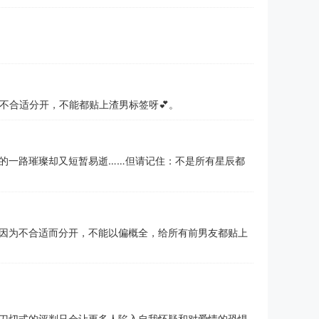
不合适分开，不能都贴上渣男标签呀💕。
的一路璀璨却又短暂易逝……但请记住：不是所有星辰都
因为不合适而分开，不能以偏概全，给所有前男友都贴上
刀切式的评判只会让更多人陷入自我怀疑和对爱情的恐惧