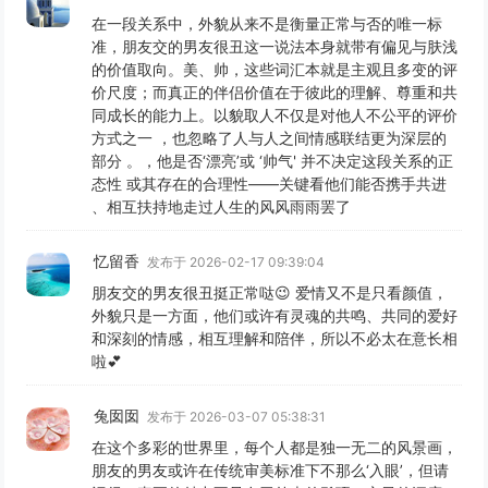
在一段关系中，外貌从来不是衡量正常与否的唯一标
准，朋友交的男友很丑这一说法本身就带有偏见与肤浅
的价值取向。美、帅，这些词汇本就是主观且多变的评
价尺度；而真正的伴侣价值在于彼此的理解、尊重和共
同成长的能力上。以貌取人不仅是对他人不公平的评价
方式之一 ，也忽略了人与人之间情感联结更为深层的
部分 。，他是否‘漂亮’或 ‘帅气' 并不决定这段关系的正
态性 或其存在的合理性——关键看他们能否携手共进
、相互扶持地走过人生的风风雨雨罢了
忆留香
发布于 2026-02-17 09:39:04
朋友交的男友很丑挺正常哒😉 爱情又不是只看颜值，
外貌只是一方面，他们或许有灵魂的共鸣、共同的爱好
和深刻的情感，相互理解和陪伴，所以不必太在意长相
啦💕
兔囡囡
发布于 2026-03-07 05:38:31
在这个多彩的世界里，每个人都是独一无二的风景画，
朋友的男友或许在传统审美标准下不那么‘入眼’，但请