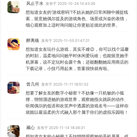
风止于水
发布于 2025-10-24 10:43:26
想知道女友的'游戏密码'?不妨从她的日常闲聊中捕捉线
索，留意她偶尔提及的游戏角色、场景或兴奋的表情，
细心观察加上适时询问能让你更贴近彼此的世界。
醉离殇
发布于 2025-11-05 01:47:21
想知道女友玩什么游戏，其实不难😉，你可以找个温馨
的时刻，温柔地问问她平时休闲爱玩啥；也能留意她手
机屏幕，说不定玩时会露个角；还能翻翻她应用商店的
下载记录，小技巧用起来，答案很快就有啦。
曾几何
发布于 2025-11-11 18:51:32
想要了解女友的数字小秘密？不妨像一只机敏的小狐
狸，悄悄溜进她的游戏世界，观察她指尖跳跃的动作、
听闻偶尔的低语和欢笑声中透露的游戏名号——这样你
就能以最温柔的方式融入那个属于你们的虚拟乐园啦！
藏心
发布于 2025-11-14 18:36:31
想知道女友的小秘密？不妨悄悄观察她的手机屏幕，或