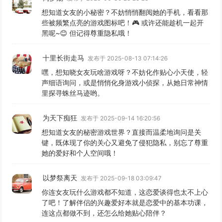
想知道女友的小秘密？不妨悄悄翻阅她的手机，看看那
些被频繁点亮的游戏图标吧！🎮 或许还能趁机一起开
黑呢~😊 但记得尊重隐私哦！
十里长街走马
发布于 2025-08-13 07:14:26
嘿，想知晓女友玩啥游戏呀？不妨化作贴心小天使，轻
声细语询问，或是悄悄化身游戏小侦探，从她日常神情
里探寻蛛丝马迹哟。
为天下痴狂
发布于 2025-09-14 16:20:56
想知道女友的秘密游戏世界？直接而温柔地询问是关
键，既体现了你的关心又避免了侵犯隐私，别忘了尊重
她的爱好和个人空间哦！
以梦祭离天
发布于 2025-09-18 03:09:47
你连女友玩什么游戏都不知道，这恋爱谈得也太不上心
了吧！了解伴侣的兴趣爱好本就是恋爱中的基本功课，
连这点都做不到，还怎么给她贴心陪伴？