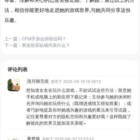
法，相信你能更好地走进她的游戏世界,与她共同分享这份
乐趣。
上一篇：
CFM手游会掉段位吗？
下一篇：
男友给买钻戒代表什么？
评论列表
清月聊无痕
发布于 2025-06-16 14:38:13
想知道女友在玩什么游戏，不妨试试这些方法：留意她
手机或电脑上的新应用下载记录；主动参与她的休闲时
光并询问她在玩些什么（既增进感情又得知答案）；或
者巧妙地提及你对她感兴趣的游戏的看法来引导话题，
记住要尊重对方的隐私空间和兴趣爱好哦！这样既能了
解彼此的世界又能加深关系呢~
离梦殇
发布于 2025-06-30 23:23:23