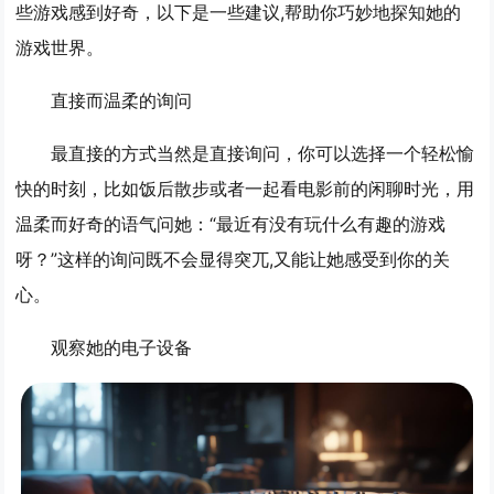
些游戏感到好奇，以下是一些建议,帮助你巧妙地探知她的
游戏世界。
直接而温柔的询问
最直接的方式当然是直接询问，你可以选择一个轻松愉
快的时刻，比如饭后散步或者一起看电影前的闲聊时光，用
温柔而好奇的语气问她：“最近有没有玩什么有趣的游戏
呀？”这样的询问既不会显得突兀,又能让她感受到你的关
心。
观察她的电子设备