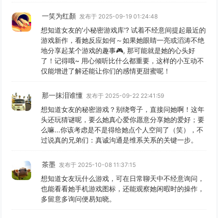
一笑为红顏
发布于 2025-09-19 01:24:48
想知道女友的'小秘密游戏库'? 试着不经意间提起最近的
游戏新作，看她反应如何～如果她眼睛一亮或滔涛不绝
地分享起某个游戏的趣事🎮, 那可能就是她的心头好
了！记得哦~ 用心倾听比什么都重要，这样的小互动不
仅能增进了解还能让你们的感情更甜蜜呢！
那一抹泪谁懂
发布于 2025-09-22 22:41:59
想知道女友的秘密游戏？别绕弯子，直接问她啊！这年
头还玩猜谜呢，要么她真心爱你愿意分享她的爱好；要
么嘛...你该考虑是不是得给她点个人空间了（笑），不
过说真的兄弟们：真诚沟通是维系关系的关键一步。
茶墨
发布于 2025-10-08 11:37:15
想知道女友玩什么游戏，可在日常聊天中不经意询问，
也能看看她手机游戏图标，还能观察她闲暇时的操作，
多留意多询问便易知晓。