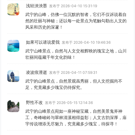
浅轻泱泱墨
发布于 2026-04-10 15:31:19
武宁的山峰，仿佛一位沉默的智者，它们不仅诉说着自
然的壮丽与神秘；还以每一处景点为笔触勾勒出人文的
风采和历史的深邃！
如果可以请说爱我
发布于 2026-04-10 19:46:36
武宁山峰景点，自然与人文交相辉映的瑰宝之地，山川
壮丽间蕴藏千年文化韵味！
凌波痕湮逝
发布于 2026-04-11 07:59:31
武宁的山峰景点，自然景观虽秀丽，但人文挖掘尚不
足，究竟藏多少瑰宝仍待探究。
野性不改
发布于 2026-05-15 12:14:36
武宁的山峰景点宛如一座神秘宝藏，自然美景鬼斧神
工，奇峰峻岭与翠林清溪相得益彰；人文古韵深厚，庙
宇传说增添无尽魅力，究竟藏多少瑰宝，待探寻！