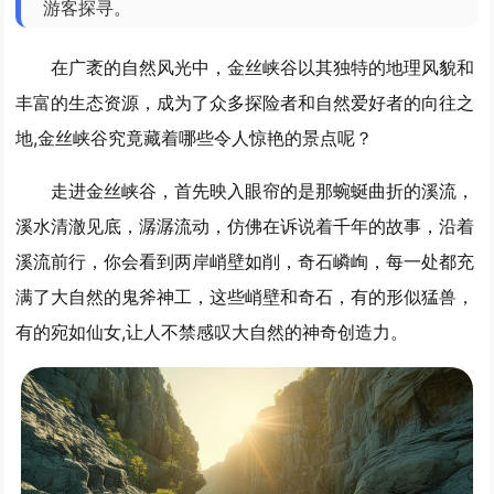
游客探寻。
在广袤的自然风光中，金丝峡谷以其独特的地理风貌和
丰富的生态资源，成为了众多探险者和自然爱好者的向往之
地,金丝峡谷究竟藏着哪些令人惊艳的景点呢？
走进金丝峡谷，首先映入眼帘的是那蜿蜒曲折的溪流，
溪水清澈见底，潺潺流动，仿佛在诉说着千年的故事，沿着
溪流前行，你会看到两岸峭壁如削，奇石嶙峋，每一处都充
满了大自然的鬼斧神工，这些峭壁和奇石，有的形似猛兽，
有的宛如仙女,让人不禁感叹大自然的神奇创造力。