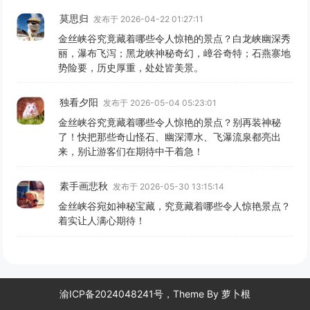
莫思归
发布于 2026-04-22 01:27:11
金丝峡谷究竟藏着哪些令人惊艳的景点？白龙峡幽深秀
丽，瀑布飞泻；黑龙峡神秘奇幻，嶂谷奇特；石燕寨地
势险要，历史厚重，处处皆美景。
独看夕阳
发布于 2026-05-04 05:23:01
金丝峡谷究竟藏着哪些令人惊艳的景点？别再装神秘
了！快把那些奇山怪石、幽深潭水、飞瀑流泉都亮出
来，别让游客们在期待中干着急！
素手画悲秋
发布于 2026-05-30 13:15:14
金丝峡谷宛如神秘宝藏，究竟藏着哪些令人惊艳景点？
着实让人满心期待！
渝ICP备2024048241号，Theme By
萝卜根