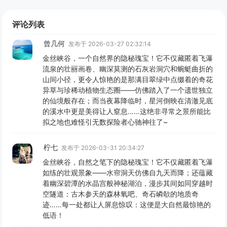
评论列表
曾几何
发布于 2026-03-27 02:32:14
金丝峡谷，一个自然界的隐秘瑰宝！它不仅藏匿着飞瀑
流泉的壮丽画卷、幽深莫测的石灰岩洞穴和蜿蜓曲折的
山间小径，更令人惊艳的是那满目翠绿中点缀着的奇花
异草与珍稀动植物生态圈——仿佛踏入了一个遗世独立
的仙境般存在；而当夜幕降临时，星河倒映在清澈见底
的溪水中更是美得让人窒息……这绝非寻常之景所能比
拟之地也难怪引无数探险者心驰神往了~
柠七
发布于 2026-03-31 20:34:27
金丝峡谷，自然之笔下的隐秘瑰宝！它不仅藏匿着飞瀑
如练的壮观景象——水帘洞天仿佛自九天而降；还蕴藏
着幽深碧潭的水晶宫般神秘湖泊，漫步其间如同穿越时
空隧道：古木参天的森林氧吧、奇石嶙欹的地质奇
迹……每一处都让人屏息惊叹：这便是大自然最惊艳的
低语！