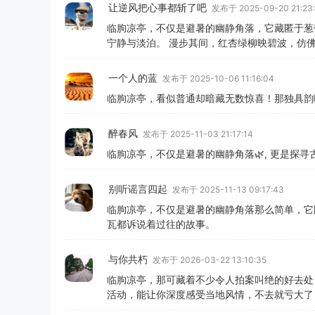
让逆风把心事都斩了吧
发布于 2025-09-20 21:23:
临朐凉亭，不仅是避暑的幽静角落，它藏匿于葱
宁静与淡泊。 漫步其间，红杏绿柳映碧波，仿
一个人的蓝
发布于 2025-10-06 11:16:04
临朐凉亭，看似普通却暗藏无数惊喜！那独具韵
醉春风
发布于 2025-11-03 21:17:14
临朐凉亭，不仅是避暑的幽静角落🌿, 更是探
别听谣言四起
发布于 2025-11-13 09:17:43
临朐凉亭，不仅是避暑的幽静角落那么简单，它
瓦都诉说着过往的故事。
与你共朽
发布于 2026-03-22 13:10:35
临朐凉亭，那可藏着不少令人拍案叫绝的好去处
活动，能让你深度感受当地风情，不去就亏大了