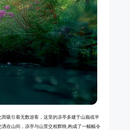
化而吸引着无数游客，这里的凉亭多建于山巅或半
洒在山间，凉亭与山景交相辉映,构成了一幅幅令