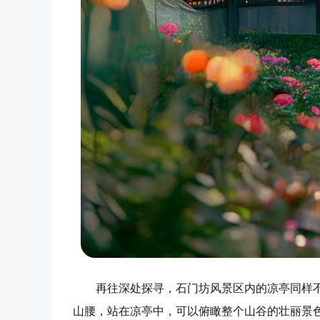
再往深处探寻，石门坊风景区内的凉亭同样
山腰，站在凉亭中，可以俯瞰整个山谷的壮丽景