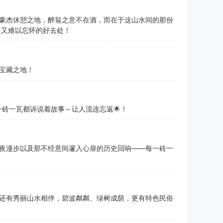
豪杰休憩之地，醉翁之意不在酒，而在于这山水间的那份
往又难以忘怀的好去处！
宝藏之地！
一砖一瓦都诉说着故事～让人流连忘返🌟！
夜漫步以及那不经意间邃入心扉的历史回响——每一砖一
还有秀丽山水相伴，碧波粼粼、绿树成荫，更有特色民俗