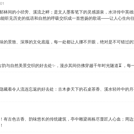
01
郁林间的小径旁、溪流之畔；是文人墨客笔下的灵感源泉，水浒传中英雄
佛能听见历史的低语和自然的呼吸交织成一首悠扬的歌谣——让人心生向
味的景致、深厚的文化底蕴，每一处都让人挪不开眼，绝对是不可错过的
寻古韵与自然美景交织的好去处✨，漫步其间仿佛穿越千年时光隧道⏳ ，每
隐藏着令人流连忘返的好去处：古木参天下的石桌茶香、溪水轻吟中的月
！有古色古香、韵味悠长的传统建筑，亭中雕梁画栋尽显匠人心血；周边
！