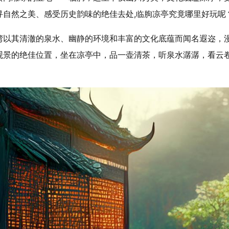
寻自然之美、感受历史韵味的绝佳去处,临朐凉亭究竟哪里好玩呢
湾以其清澈的泉水、幽静的环境和丰富的文化底蕴而闻名遐迩，
观景的绝佳位置，坐在凉亭中，品一壶清茶，听泉水潺潺，看云