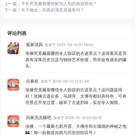
上一篇：
子长究竟藏着哪些鲜为人知的旅游胜地？
下一篇：
关于物业，你真的满意其服务吗？
评论列表
孤冢清风
发布于 2025-09-10 01:16:06
张掖究竟藏着哪些令人惊叹的古迹景点？这得看其是否
真有深厚历史沉淀与独特艺术价值，而非徒有虚名的噱
头。
点春枝
发布于 2025-09-10 12:31:46
张掖究竟藏着哪些令人惊叹的古迹景点？这问题提得
好！张掖古迹众多，马蹄寺、大佛寺都别具特色，可有
些景点开发过度，破坏了古迹韵味，实在令人惋惜。
回家洗洗睡吧
发布于 2025-10-16 03:50:16
张掖，一个藏着七彩丹霞、大佛寺和古城墙的神秘之地
🏰！每一处都是自然与历史的惊叹号！