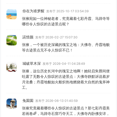
你在为谁梦醒
发布于 2025-10-17 03:54:39
张掖宛如一位神秘老者，究竟藏着七彩丹霞、马蹄寺等
哪些令人惊叹的古迹景点呢？
誮惜颜
发布于 2026-02-27 15:07:30
张掖，一个被历史深藏的瑰宝之地：大佛寺、丹霞地貌
等古迹景点无不令人惊叹不已！
城破草木深
发布于 2026-04-11 04:28:49
张掖，这位历史长河中的瑰宝之地啊！她轻启朱唇间便
吐露了无数令人惊叹的古迹景点：大佛寺静默诉说着岁
月沧桑；丹霞地貌如火般炽热地燃烧着大自然的鬼斧神
工。
兔囡囡
发布于 2026-06-13 01:40:59
张掖究竟藏着哪些令人惊叹的古迹景点？那七彩丹霞美
若画卷🌈，马蹄寺石窟巧夺天工，大佛寺内卧佛安详，