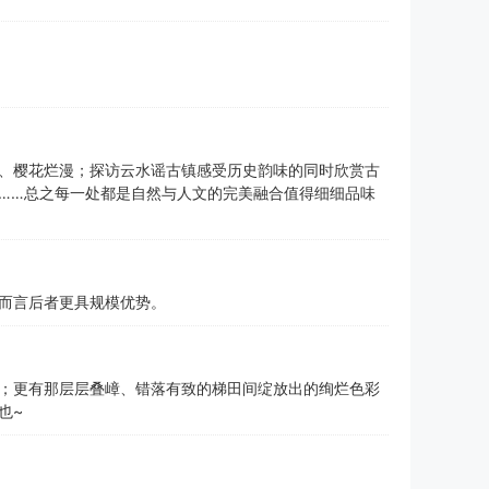
、樱花烂漫；探访云水谣古镇感受历史韵味的同时欣赏古
……总之每一处都是自然与人文的完美融合值得细细品味
而言后者更具规模优势。
；更有那层层叠嶂、错落有致的梯田间绽放出的绚烂色彩
也~