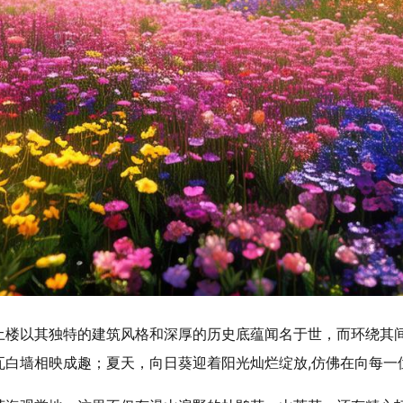
土楼以其独特的建筑风格和深厚的历史底蕴闻名于世，而环绕其
瓦白墙相映成趣；夏天，向日葵迎着阳光灿烂绽放,仿佛在向每一