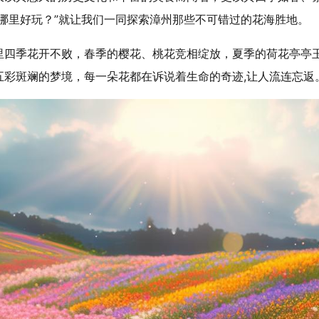
哪里好玩？”就让我们一同探索漳州那些不可错过的花海胜地。
里四季花开不败，春季的樱花、桃花竞相绽放，夏季的荷花亭亭
五彩斑斓的梦境，每一朵花都在诉说着生命的奇迹,让人流连忘返