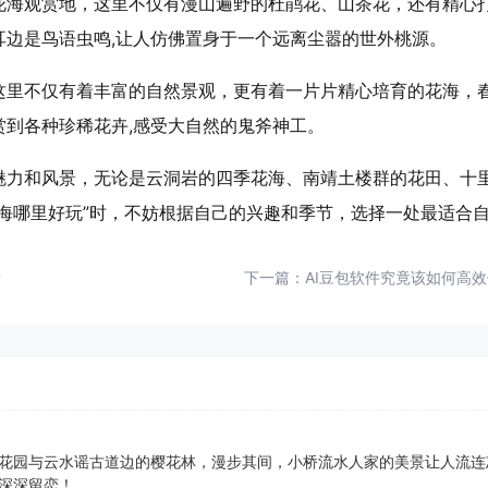
花海观赏地，这里不仅有漫山遍野的杜鹃花、山茶花，还有精心
耳边是鸟语虫鸣,让人仿佛置身于一个远离尘嚣的世外桃源。
这里不仅有着丰富的自然景观，更有着一片片精心培育的花海，
到各种珍稀花卉,感受大自然的鬼斧神工。
魅力和风景，无论是云洞岩的四季花海、南靖土楼群的花田、十
海哪里好玩”时，不妨根据自己的兴趣和季节，选择一处最适合自
？
下一篇：
AI豆包软件究竟该如何高
花园与云水谣古道边的樱花林，漫步其间，小桥流水人家的美景让人流连
深深留恋！