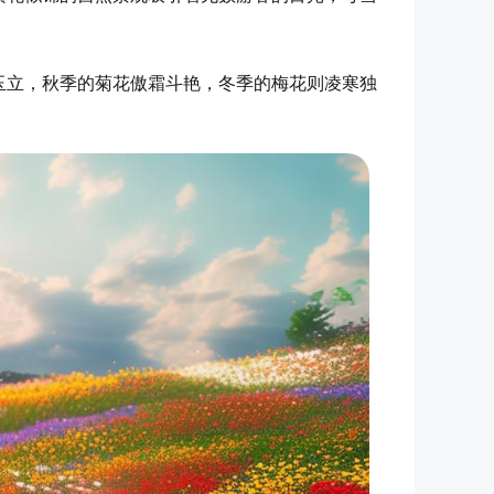
玉立，秋季的菊花傲霜斗艳，冬季的梅花则凌寒独
。