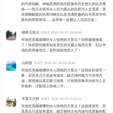
的丹霞地貌、神秘莫测的地坑院落和历史悠久的边关重
镇——悦乐古镇等令人叹为观止的自然与人文景观；更
有那蜿蜓曲折的黑河峡谷以及充满野趣的白马草原等待
着你的探索发现……这里每一处都让人流连忘返！
柳桥无复水
发布于 2026-05-05 18:58:42
华池究竟藏着哪些令人惊艳的大景点？别再藏着掖着
了！快把那些媲美知名景区的宝藏之地亮出来，别让华
池的美再被埋没，是时候惊艳世人了！
山间游
发布于 2026-05-24 06:08:45
华池究竟藏着哪些令人惊艳的大景点？这得好好探究一
番，若其景点只是徒有虚名，缺乏独特魅力与深厚内
涵，那便难以真正吸引游客，只有那些兼具自然与人文
价值的，才配得上惊艳二字。
失落又怎样
发布于 2026-06-01 21:20:21
华池究竟藏着哪些令人惊艳的大景点？这值得深究，若
其景点只是徒有虚名，缺乏独特文化内涵与优质服务配