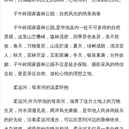
子午岭国家森林公园：自然风光的绝美画卷
子午岭国家森林公园,是华池县内一处不可多得的自然
景观，这里山峦叠嶂，森林茂密，四季景色各异，美不胜
收，春天，万物复苏，山花烂漫；夏天，绿树成荫，清凉宜
人；秋天，层林尽染，五彩斑斓；冬天，银装素裹，分外妖
娆，子午岭国家森林公园不仅是徒步探险、摄影采风的绝佳
去处，更是亲近自然、放松心情的理想之地。
柔远河：母亲河的温柔怀抱
柔远河,作为华池的母亲河，滋养了这片土地上的万物
生灵，河水清澈见底，两岸风光旖旎，是华池人民休闲娱乐
的好去处，沿着柔远河漫步，可以欣赏到河边的垂柳依依、
水鸟嬉戏，感受那份宁静与和谐，柔远河不仅是一条自然之