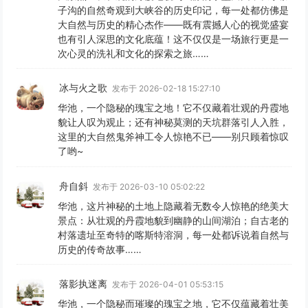
子沟的自然奇观到大峡谷的历史印记，每一处都仿佛是
大自然与历史的精心杰作——既有震撼人心的视觉盛宴
也有引人深思的文化底蕴！这不仅仅是一场旅行更是一
次心灵的洗礼和文化的探索之旅……
冰与火之歌
发布于 2026-02-18 15:27:10
华池，一个隐秘的瑰宝之地！它不仅藏着壮观的丹霞地
貌让人叹为观止；还有神秘莫测的天坑群落引人入胜，
这里的大自然鬼斧神工令人惊艳不已——别只顾着惊叹
了哟~
舟自斜
发布于 2026-03-10 05:02:22
华池，这片神秘的土地上隐藏着无数令人惊艳的绝美大
景点：从壮观的丹霞地貌到幽静的山间湖泊；自古老的
村落遗址至奇特的喀斯特溶洞，每一处都诉说着自然与
历史的传奇故事……
落影执迷离
发布于 2026-04-01 05:53:15
华池，一个隐秘而璀璨的瑰宝之地，它不仅蕴藏着壮美