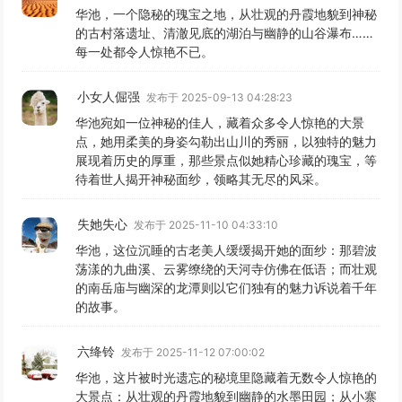
华池，一个隐秘的瑰宝之地，从壮观的丹霞地貌到神秘
的古村落遗址、清澈见底的湖泊与幽静的山谷瀑布……
每一处都令人惊艳不已。
小女人倔强
发布于 2025-09-13 04:28:23
华池宛如一位神秘的佳人，藏着众多令人惊艳的大景
点，她用柔美的身姿勾勒出山川的秀丽，以独特的魅力
展现着历史的厚重，那些景点似她精心珍藏的瑰宝，等
待着世人揭开神秘面纱，领略其无尽的风采。
失她失心
发布于 2025-11-10 04:33:10
华池，这位沉睡的古老美人缓缓揭开她的面纱：那碧波
荡漾的九曲溪、云雾缭绕的天河寺仿佛在低语；而壮观
的南岳庙与幽深的龙潭则以它们独有的魅力诉说着千年
的故事。
六绛铃
发布于 2025-11-12 07:00:02
华池，这片被时光遗忘的秘境里隐藏着无数令人惊艳的
大景点：从壮观的丹霞地貌到幽静的水墨田园；从小寨