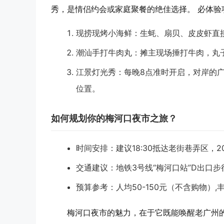
秀，是情侣约会或家庭聚餐的绝佳选择。
必体验
现捞现烤小海鲜
：生蚝、扇贝、皮皮虾直接
潮汕手打牛肉丸
：摊主现场捶打牛肉，丸
江景灯光秀
：每晚8点准时开启，对岸的
位置。
如何规划你的梅河口夜市之旅？
时间安排
：建议18:30抵达老街巷弄区，2
交通建议
：地铁3号线“梅河口站”D出口
预算参考
：人均50-150元（不含购物）,
梅河口夜市的魅力，在于它既能唤醒老广州