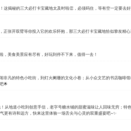
！这揭秘的三大必打卡宝藏地太及时啦👏，必须码住，等有空一定要去好
，正张开双臂等你投入它的欢乐怀抱，那三大必打卡宝藏地恰似挚友精心
啦，美食美景应有尽有，好玩到停不下来，值得一去！
热闹非凡的特色小吃街，到灯火阑珊的文化小巷；从小众文艺的书店咖啡馆☕
🌟
藏地！从地道小吃到创意手信，老字号糖水铺的甜蜜滋味让人回味无穷；特
火气更有诗和远方，快来这里体验一场舌尖与心灵的双重盛宴吧~✨