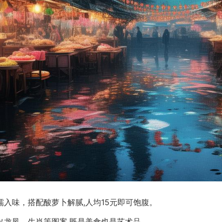
入味，搭配酸萝卜解腻,人均15元即可饱腹。
出龙凤、生肖等图案,既是美食也是艺术品。