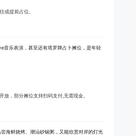
前往或提前占位。
ive音乐表演，甚至还有塔罗牌占卜摊位，是年轻
晚开放，部分摊位支持扫码支付,无需现金。
能品尝海鲜烧烤、潮汕砂锅粥，又能欣赏对岸的灯光