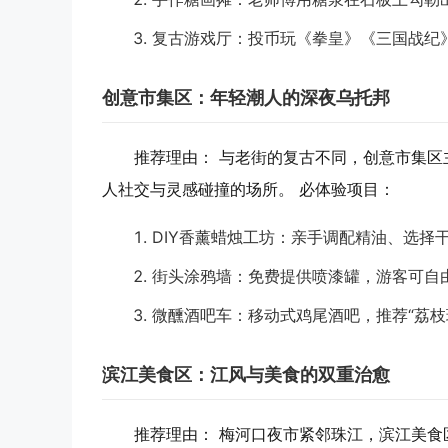
复古游戏厅
：投币玩《拳皇》《三国战纪
创意市集区：年轻潮人的深夜乌托邦
推荐理由
： 与老街的复古不同，创意市集区
人社交与灵感碰撞的场所。
必体验项目
：
DIY香薰蜡烛工坊
：亲手调配精油、选择干
街头涂鸦墙
：免费提供喷漆罐，游客可自
微醺酒吧车
：移动式鸡尾酒吧，推荐“荔
滨江美食区：江风与美食的双重治愈
推荐理由
： 梅河口夜市紧邻珠江，滨江美食