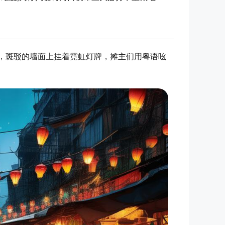
，斑驳的墙面上挂着霓虹灯牌，摊主们用粤语吆