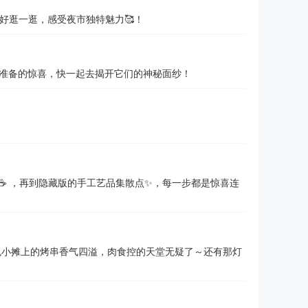
好逛一逛，感受夜市独特魅力🥰！
准备的惊喜，快一起去揭开它们的神秘面纱！
️ ，再到隐藏版的手工艺品集散点✨，每一步都是惊喜连
色小摊上的烤串香气四溢，肉食控的天堂无疑了～还有那灯