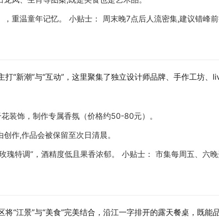
》，重温童年记忆。
小贴士
： 周末晚7点后人流密集,建议错峰
主打“新潮”与“互动”，这里聚集了独立设计师品牌、手作工坊、l
花装饰，制作专属香氛（价格约50-80元）。
由创作,作品会被保留至次日清晨。
枝玫瑰特调”，酒精度低且果香浓郁。
小贴士
： 市集每周五、六
区将“江景”与“美食”完美结合，沿江一字排开的露天餐桌，既