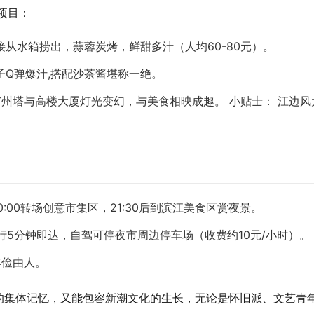
项目
：
从水箱捞出，蒜蓉炭烤，鲜甜多汁（人均60-80元）。
子Q弹爆汁,搭配沙茶酱堪称一绝。
广州塔与高楼大厦灯光变幻，与美食相映成趣。
小贴士
： 江边
0:00转场创意市集区，21:30后到滨江美食区赏夜景。
步行5分钟即达，自驾可停夜市周边停车场（收费约10元/小时）。
丰俭由人。
的集体记忆，又能包容新潮文化的生长，无论是怀旧派、文艺青