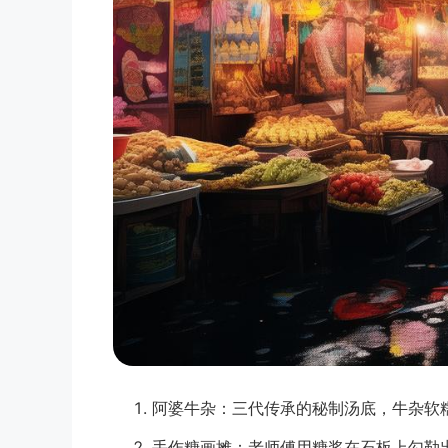
阿婆牛杂
：三代传承的秘制汤底，牛杂软糯
手作糖画摊
：老师傅用糖浆在石板上勾勒