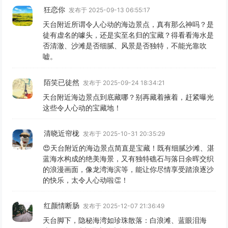
狂恋你
发布于 2025-09-13 06:55:17
天台附近所谓令人心动的海边景点，真有那么神吗？是
徒有虚名的噱头，还是实至名归的宝藏？得看看海水是
否清澈、沙滩是否细腻、风景是否独特，不能光靠吹
嘘。
陌笑已徒然
发布于 2025-09-24 18:34:21
天台附近海边景点到底藏哪？别再藏着掖着，赶紧曝光
这些令人心动的宝藏地！
清晓近帘栊
发布于 2025-10-31 20:35:29
😍天台附近的海边景点简直是宝藏！既有细腻沙滩、湛
蓝海水构成的绝美海景，又有独特礁石与落日余晖交织
的浪漫画面，像龙湾海滨等，能让你尽情享受踏浪逐沙
的快乐，太令人心动啦👏！
红颜情断肠
发布于 2025-12-07 21:36:49
天台脚下，隐秘海湾如珍珠散落：白浪滩、蓝眼泪海