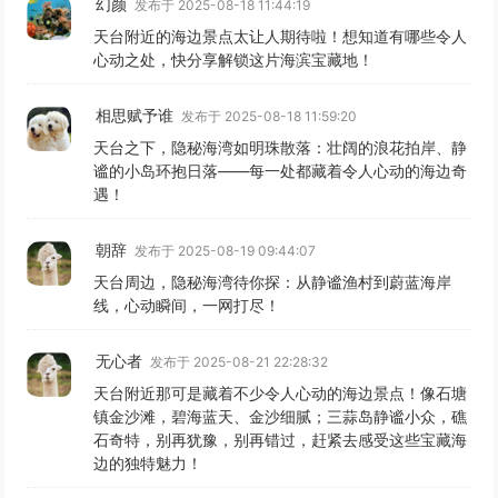
幻颜
发布于 2025-08-18 11:44:19
天台附近的海边景点太让人期待啦！想知道有哪些令人
心动之处，快分享解锁这片海滨宝藏地！
相思赋予谁
发布于 2025-08-18 11:59:20
天台之下，隐秘海湾如明珠散落：壮阔的浪花拍岸、静
谧的小岛环抱日落——每一处都藏着令人心动的海边奇
遇！
朝辞
发布于 2025-08-19 09:44:07
天台周边，隐秘海湾待你探：从静谧渔村到蔚蓝海岸
线，心动瞬间，一网打尽！
无心者
发布于 2025-08-21 22:28:32
天台附近那可是藏着不少令人心动的海边景点！像石塘
镇金沙滩，碧海蓝天、金沙细腻；三蒜岛静谧小众，礁
石奇特，别再犹豫，别再错过，赶紧去感受这些宝藏海
边的独特魅力！