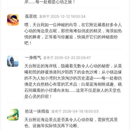
岸……每一处都是心动之旅！
孤星枕
发布于 2025-12-12 18:00:34
嘿，天台宛如一位神秘的向导，在它附近藏着好多令人
心动的海边景点呢，那些海滩似俏皮的精灵，海浪如热
情的舞者，正等着与你邂逅，快揭开它们的神秘面纱
吧！
一身稚气
发布于 2026-03-22 20:05:47
天台附近的海岸线，隐藏着无数令人心动的秘密，从晨
曦初照的静谧渔港到夕阳西下的金色沙滩；从小镇边缘
的不为人知小湾到大浪淘沙的历史遗迹——每一处都仿
佛是大自然精心布置的艺术品：白屋蓝海相映成趣、礁
石间藏着的小径通向未知……这里不仅是旅人的天堂也
是心灵的归宿！
拾这一抹残妆
发布于 2026-04-18 18:00:03
天台附近海边景点是否真令人心动存疑，需探究其景
色、设施等实际情况再下论断。