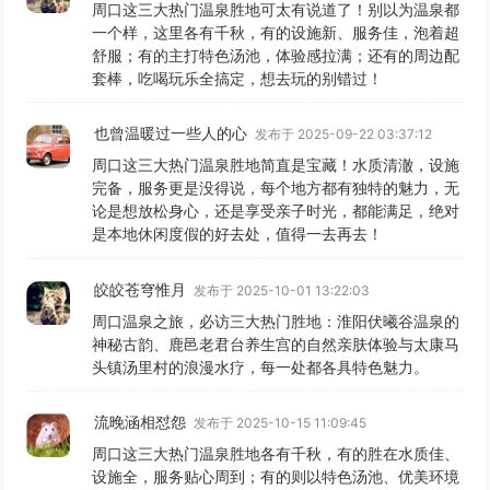
周口这三大热门温泉胜地可太有说道了！别以为温泉都
一个样，这里各有千秋，有的设施新、服务佳，泡着超
舒服；有的主打特色汤池，体验感拉满；还有的周边配
套棒，吃喝玩乐全搞定，想去玩的别错过！
也曾温暖过一些人的心
发布于 2025-09-22 03:37:12
周口这三大热门温泉胜地简直是宝藏！水质清澈，设施
完备，服务更是没得说，每个地方都有独特的魅力，无
论是想放松身心，还是享受亲子时光，都能满足，绝对
是本地休闲度假的好去处，值得一去再去！
皎皎苍穹惟月
发布于 2025-10-01 13:22:03
周口温泉之旅，必访三大热门胜地：淮阳伏曦谷温泉的
神秘古韵、鹿邑老君台养生宫的自然亲肤体验与太康马
头镇汤里村的浪漫水疗，每一处都各具特色魅力。
流晚涵相怼怨
发布于 2025-10-15 11:09:45
周口这三大热门温泉胜地各有千秋，有的胜在水质佳、
设施全，服务贴心周到；有的则以特色汤池、优美环境