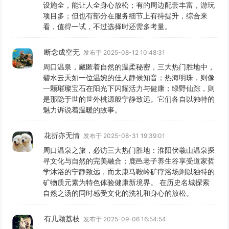
设施全，能让人全身心放松；有的周边配套丰富，游玩
项目多；但也有部分在服务细节上有待提升，综合来
看，值得一试，不过选择时还需多考量。
断念成空无
发布于 2025-08-12 10:48:31
周口温泉，藏匿着自然的温柔秘密，三大热门胜地中，
碧水云天如一位温婉的佳人静候知音；热海明珠，则像
一颗璀璨宝石在阳光下闪耀活力与健康；绿野仙踪，则
是那隐于世的世外桃源般宁静致远。它们各自以独特的
魅力诉说着温暖的故事。
花折亦无情
发布于 2025-08-31 19:39:01
周口温泉之旅，必访三大热门胜地：淮阳伏羲山温泉探
寻文化与自然的完美融合；鹿邑老子养生谷享受道家哲
学沐浴的宁静致远，而太康马鞍岭矿疗浴场则以独特的
矿物质元素为特色体验健康新境界。 在历史名城探索
自然之汤的同时感受文化的洗礼和身心的放松。
有几颗荔枝
发布于 2025-09-06 16:54:54