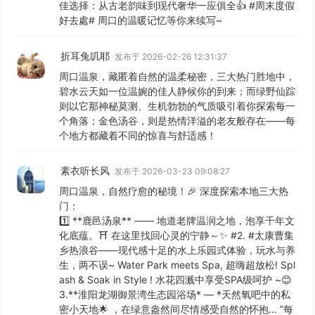
佳选择：从古老韵味到现代奢华一应俱全👍 #周末度假
好去處# 周口的温暖记忆等你来续写~
折耳兔叽耶
发布于 2026-02-26 12:31:37
周口温泉，藏匿着自然的温柔秘密，三大热门胜地中，
碧水云天如一位温婉的佳人静候你的到来；而绿野仙踪
则以它那神秘莫测、生机勃勃的气质吸引着你探索每一
个角落；金色汤谷，则是热情洋溢的老友般存在——每
个地方都藏着不同的惊喜与舒适感！
素衣听长风
发布于 2026-03-23 09:08:27
周口温泉，自然疗愈的秘境！🎉 深度探索本地三大热
门：
1️⃣ **鹿邑汤泉** —— 地道老牌温润之地，泡享千年文
化底蕴。⛩️ 在这里找回心灵的宁静～✨ #2. #太康曹集
乡热浪谷——现代感十足的水上乐园式体验，玩水与养
生，两不误~ Water Park meets Spa, 超嗨超放松! Spl
ash & Soak in Style ! 水花四溅中享受SPA级呵护 ~😊
3.**淮阳龙湖御景湾生态园浴场* — *天然氧吧中的私
密小天地🌟 ，在绿意盎然间尽情感受自然的怀抱... ”每