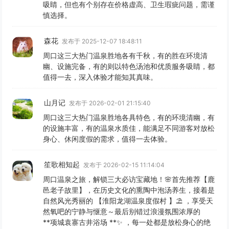
吸睛，但也有个别存在价格虚高、卫生瑕疵问题，需谨
慎选择。
森花
发布于 2025-12-07 18:48:11
周口这三大热门温泉胜地各有千秋，有的胜在环境清
幽、设施完备，有的则以特色汤池和优质服务吸睛，都
值得一去，深入体验才能知其真味。
山月记
发布于 2026-02-01 21:15:40
周口这三大热门温泉胜地各具特色，有的环境清幽，有
的设施丰富，有的温泉水质佳，能满足不同游客对放松
身心、休闲度假的需求，值得一去体验。
笙歌相知起
发布于 2026-02-15 11:14:04
周口温泉之旅，解锁三大必访宝藏地！🌸首先推荐【鹿
邑老子故里】，在历史文化的熏陶中泡汤养生，接着是
自然风光秀丽的 【淮阳龙湖温泉度假村 】⛱️ ，享受天
然氧吧的宁静与惬意～最后别错过浪漫氛围浓厚的
**项城袁寨古井浴场 **✨ ，每一处都是放松身心的绝