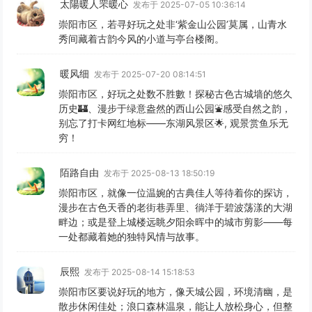
太陽暖人罘暖心
发布于 2025-07-05 10:36:14
崇阳市区，若寻好玩之处非‘紫金山公园’莫属，山青水
秀间藏着古韵今风的小道与亭台楼阁。
暖风细
发布于 2025-07-20 08:14:51
崇阳市区，好玩之处数不胜數！探秘古色古城墙的悠久
历史🏰、漫步于绿意盎然的西山公园⛲️感受自然之韵，
别忘了打卡网红地标——东湖风景区🌟, 观景赏鱼乐无
穷！
陌路自由
发布于 2025-08-13 18:50:19
崇阳市区，就像一位温婉的古典佳人等待着你的探访，
漫步在古色天香的老街巷弄里、徜洋于碧波荡漾的大湖
畔边；或是登上城楼远眺夕阳余晖中的城市剪影——每
一处都藏着她的独特风情与故事。
辰熙
发布于 2025-08-14 15:18:53
崇阳市区要说好玩的地方，像天城公园，环境清幽，是
散步休闲佳处；浪口森林温泉，能让人放松身心，但整