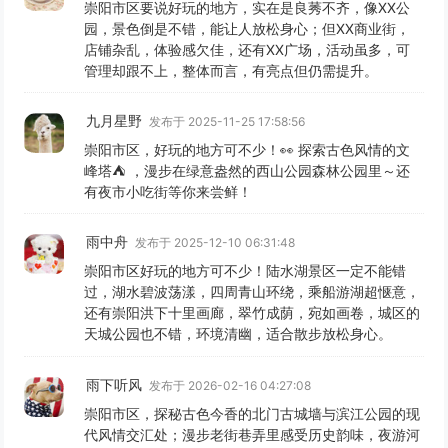
崇阳市区要说好玩的地方，实在是良莠不齐，像XX公
园，景色倒是不错，能让人放松身心；但XX商业街，
店铺杂乱，体验感欠佳，还有XX广场，活动虽多，可
管理却跟不上，整体而言，有亮点但仍需提升。
九月星野
发布于 2025-11-25 17:58:56
崇阳市区，好玩的地方可不少！👀 探索古色风情的文
峰塔⛺️ ，漫步在绿意盎然的西山公园森林公园里～还
有夜市小吃街等你来尝鲜！
雨中舟
发布于 2025-12-10 06:31:48
崇阳市区好玩的地方可不少！陆水湖景区一定不能错
过，湖水碧波荡漾，四周青山环绕，乘船游湖超惬意，
还有崇阳洪下十里画廊，翠竹成荫，宛如画卷，城区的
天城公园也不错，环境清幽，适合散步放松身心。
雨下听风
发布于 2026-02-16 04:27:08
崇阳市区，探秘古色今香的北门古城墙与滨江公园的现
代风情交汇处；漫步老街巷弄里感受历史韵味，夜游河