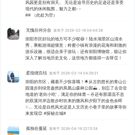
风园更是别有洞天。 无论是追寻历史的足迹还是享受
现代的休闲氛围，魅力之都- -
## （此处为空）
无愧任何分合
发布于 2026-02-18 04:44:38
崇阳市区好玩的地方可不少呢😆！陆水湖景区山清水
秀，乘船游湖超惬意；柃蜜小镇有浪漫的花海和刺激的
游乐设施，很适合亲子游玩；还有崇阳博物馆，能让你
深入了解当地历史文化，这些地方都值得一去呀👏！
柔指绕百结
发布于 2026-03-14 04:29:31
崇阳的市区，藏着不少惊喜哦！🌟从古韵悠长的青山公
园漫步到绿意盎然的凤凰山森林公园⛰️，别忘了去尝尝
地道的‘老街小吃’，满足你的味蕾～🍜还有那潺流不息
的双溪河岸边散步时吹来的微风和夕阳下的金色余晖
✨... 无论是自然风光还是人文历史小巷子里的故事等你
来发现😊 #探秘古城#
孤独在蔓延
发布于 2026-04-19 22:13:24