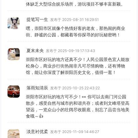
体缺乏大型综合娱乐场所，游玩项目不够丰富新颖。
提笔写一生
发布于 2025-08-31 16:29:51
嘿，崇阳市区就像个热情好客的老友，那热闹的商业
街、静谧的公园，都藏着等你探寻的好玩秘密哟！
夏末未央
发布于 2025-09-19 17:13:43
崇阳市区好玩的地方还真不少！人民公园景色宜人能放
松身心，商业步行街热闹非凡可尽情购物，还有博物
馆，能让你深度了解崇阳历史文化，值得一逛！
落雨知清辰
发布于 2025-10-25 22:43:22
崇阳市区好玩的地方可不少！👀 你可以去南门河公园
散步，感受自然与城市的和谐共存；或者到文峰塔登高
望远，一览众山小的壮阔尽收眼底，别忘了品尝当地美
食哦～👍
淡意衬优柔
发布于 2025-11-09 14:46:27