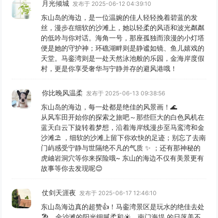
月光倾城
发布于 2025-06-12 04:39:10
东山岛的海边，是一位温婉的佳人轻轻挽着碧蓝的发
丝，漫步在细软的沙滩上，她以轻柔的风语和波光粼粼
的低吟与你对话。海角一号，那座孤独而浪漫的小灯塔
便是她的守护神；环礁湖畔则是静谧如镜、鱼儿嬉戏的
天堂。马銮湾则是一处天然泳池般的乐园，金海岸度假
村，更是你享受奢华与宁静并存的避风港哦！
你比晚风温柔
发布于 2025-06-13 09:38:56
东山岛的海边，每一处都是绝佳的风景画！🌊
从风车田开始你的探索之旅吧～那些巨大的白色风机在
蓝天白云下旋转着梦想，沿着海岸线漫步至马鸾湾和金
沙滩⛱️ ，细软的沙滩上留下你欢快的足迹；别忘了去南
门屿感受宁静与世隔绝不凡的气质 ✨ ；还有那神秘的
虎岫岩洞穴等你来探险哦~ 东山的海边不仅有美景更有
故事等你去发现呢😊
仗剑天涯夜
发布于 2025-06-17 12:46:10
东山岛海边真的超赞👍️！马銮湾景区是玩水的绝佳去处
🏖️，金沙滩的阳光细腻柔和☀，南门海堤 的日落美不