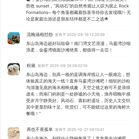
胜收 sunset，”风动石“的自然奇观让人叹为观止 Rock
Formations~ 每个角落都藏着惊喜等待你去发现哦!✨无
论是家庭出游还是朋友结伴都是不二之选🌟
流晚涵相怼怨
发布于 2025-09-19 13:20:59
东山岛海边超好玩哒😆！南门湾文艺浪漫，马銮湾沙细
浪柔，金銮湾镜面沙滩绝美，都值得一去👏！
粉黛
发布于 2025-09-26 09:22:16
东山岛海边，别具一格的蓝调海岸线让人一眼难忘，想
体验真正的海天一线？直奔马銮湾沙滩吧！细软的沙粒
与清澈见底的海水相映成趣，天空之镜之称可不是浪得
虚名；而南门屿则是一处静谧的小天地，渔舟唱晚中感
受岁月宁静美好。风动石、寡妇村遗址，历史人文交织
其中更显韵味十足。吃货们，可不能错过这里的海鲜大
餐哦！”
再也不畏孤单
发布于 2025-10-27 06:15:41
东山岛海边，别找什么隐秘角落了！直奔黄金沙滩吧