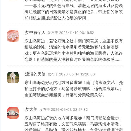
——那片无垠的金色海岸线、清澈见底的海水以及傍晚
绚烂晚霞下的日落美景才是真正的绝杀，带上你的泳装
和相机去捕捉那些让人心动的瞬间！
梦中有个人
发布于 2025-11-10 00:19:52
东山岛海边，若论好玩之处非南门湾莫属，这里不仅有
细腻的沙滩、清澈的海水吸引着无数游客前来踏浪嬉
戏；更有色彩斑斓的小渔村和独特的海景民宿让人流连
忘返！但遗憾的是人潮较多时略显嘈杂影响体验感……
流泪的天使
发布于 2026-05-14 12:20:06
东山岛海边好玩的地方可多啦😆！南门湾浪漫文艺，是
拍照打卡的好地方；马銮湾沙质细腻，适合踏浪嬉戏；
金銮湾镜面沙滩超美，日落时分美轮美奂😍。
梦太美
发布于 2026-06-03 03:27:32
东山岛海边好玩的地方可多啦😍！南门湾超适合漫步，
五彩房子错落有致，文艺气息满满；马銮湾海水清澈，
沙质细腻，是踏浪、玩沙的好地方；鱼骨沙洲退潮时宛