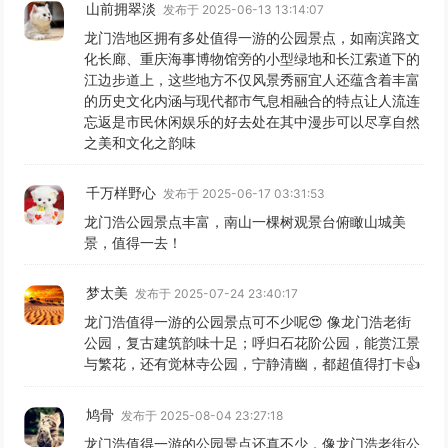
山前拥翠淡
发布于 2025-06-13 13:14:07
龙门浩地区拥有多处值得一游的公园景点，如南滨路文
化长廊、重庆海事博物馆旁的小型绿地和长江索道下的
江边步道上，这些地方不仅风景秀丽宜人还蕴含着丰富
的历史文化内涵与现代都市气息相融合的特点让人流连
忘返是市民休闲娱乐的好去处在其中漫步可以尽享自然
之美和文化之韵味
千万样野心
发布于 2025-06-17 03:31:53
龙门浩公园景点丰富，南山一棵树观景台俯瞰山城美
景，值得一去！
梦太美
发布于 2025-07-24 23:40:17
龙门浩值得一游的公园景点可不少呢😍 像龙门浩老街
公园，复古建筑韵味十足；呼归石花阶公园，能赏江景
与繁花，还有觉林寺公园，宁静清幽，都超值得打卡👍
鸠骨
发布于 2025-08-04 23:27:18
龙门浩值得一游的公园景点还真不少，像龙门浩老街公