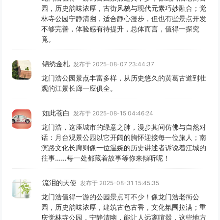
园，历史韵味浓厚，古街风貌与现代元素巧妙融合；觉
林寺公园宁静清幽，适合静心漫步，但也有些景点开发
不够完善，体验感有待提升，总体而言，值得一探究
竟。
锦绣金札
发布于 2025-08-07 23:44:37
龙门浩公园景点丰富多样，从历史悠久的黄葛古道到壮
观的江景长廊一应俱全。
如此苍白
发布于 2025-08-15 04:46:24
龙门浩，这座城市的绿意之肺，漫步其间仿佛与自然对
话：月台观景公园以它开阔的胸怀迎接每一位旅人；南
滨路文化长廊则像一位温婉的历史讲述者诉说着江城的
往事……每一处都藏着故事等你来倾听呢！
流泪的天使
发布于 2025-08-31 15:45:35
龙门浩值得一游的公园景点可不少！像龙门浩老街公
园，历史韵味浓厚，建筑古色古香，文化氛围拉满；重
庆觉林寺公园，宁静清幽，能让人远离喧嚣，这些地方