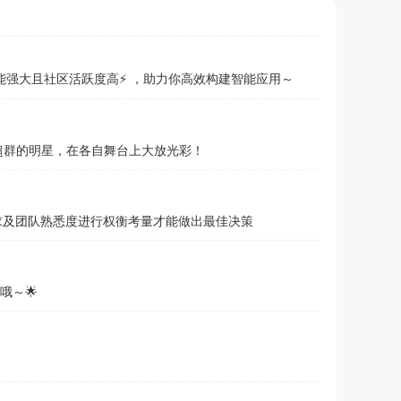
们不仅功能强大且社区活跃度高⚡️ ，助力你高效构建智能应用～
慧超群的明星，在各自舞台上大放光彩！
据项目需求及团队熟悉度进行权衡考量才能做出最佳决策
哦～🌟