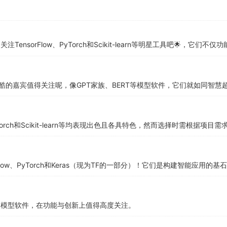
TensorFlow、PyTorch和Scikit-learn等明星工具吧🌟，它
酷的嘉宾值得关注呢，像GPT家族、BERT等模型软件，它们就如同智
PyTorch和Scikit-learn等均表现出色且各具特色，然而选择时需根
Flow、PyTorch和Keras（现为TF的一部分）！它们是构建智能应用的基石
ion等常用模型软件，在功能与创新上值得高度关注。