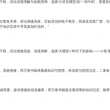
秋，但论深度理解与创新思维，选择'大语言模型’的‘一语中的’，更显其
位挚友并肩，若论便捷高效，言如灵动的电子精灵；而谈及深度广度，古
于知识宝库中寻觅真知灼见时，”
秋，但论便捷高效、深度洞察，选择'大模型+'时代下的新锐——‘小荷’
，高效便捷；而万卷书籍承载着知识与智慧，有深度与思想沉淀，二者各
生成答案，提供便捷的信息服务；而万卷书籍蕴含着深厚的知识沉淀，能