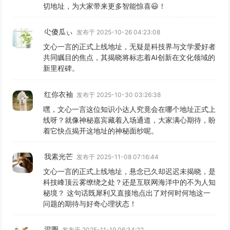
切地址，为大家带来更多智能惊喜😃！
尐傻瓜ぃ
发布于 2025-10-26 04:23:08
文心一言的正式上线地址，无疑是科技界与文学爱好者
共同瞩目的焦点，其揭晓将标志着AI创新在文化领域的
新里程碑。
红你衣袖
发布于 2025-10-30 03:26:38
嘿，文心一言这位知识小达人究竟会在哪个地址正式上
线呀？就像神秘嘉宾藏着入场通道，大家满心期待，盼
着它快点揭开这地址的神秘面纱呢。
我素光芒
发布于 2025-11-08 07:16:44
文心一言的正式上线地址，悬念已久却迟迟未揭晓，是
科技峰顶云雾缭绕之处？还是互联网海洋中的不为人知
秘境？ 这句话既犀利又直接地点出了对何时何地这一
问题的期待与好奇心理状态！
混圈
发布于 2025-11-19 06:34:22