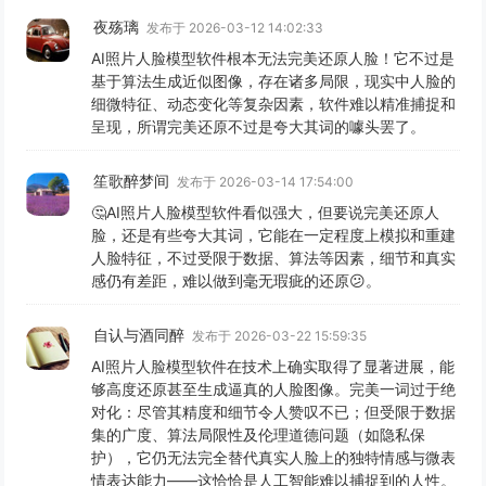
夜殇璃
发布于 2026-03-12 14:02:33
AI照片人脸模型软件根本无法完美还原人脸！它不过是
基于算法生成近似图像，存在诸多局限，现实中人脸的
细微特征、动态变化等复杂因素，软件难以精准捕捉和
呈现，所谓完美还原不过是夸大其词的噱头罢了。
笙歌醉梦间
发布于 2026-03-14 17:54:00
🤔AI照片人脸模型软件看似强大，但要说完美还原人
脸，还是有些夸大其词，它能在一定程度上模拟和重建
人脸特征，不过受限于数据、算法等因素，细节和真实
感仍有差距，难以做到毫无瑕疵的还原😕。
自认与酒同醉
发布于 2026-03-22 15:59:35
AI照片人脸模型软件在技术上确实取得了显著进展，能
够高度还原甚至生成逼真的人脸图像。完美一词过于绝
对化：尽管其精度和细节令人赞叹不已；但受限于数据
集的广度、算法局限性及伦理道德问题（如隐私保
护），它仍无法完全替代真实人脸上的独特情感与微表
情表达能力——这恰恰是人工智能难以捕捉到的人性。