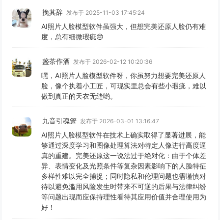
挽其辞
发布于 2025-11-03 17:45:24
AI照片人脸模型软件虽强大，但想完美还原人脸仍有难
度，总有细微瑕疵😔
盏茶作酒
发布于 2026-02-12 10:20:36
嘿，AI照片人脸模型软件呀，你虽努力想要完美还原人
脸，像个执着小工匠，可现实里总会有些小瑕疵，难以
做到真正的天衣无缝哟。
九音引魂箫
发布于 2026-03-01 13:16:47
AI照片人脸模型软件在技术上确实取得了显著进展，能
够通过深度学习和图像处理算法对特定人像进行高度逼
真的重建。完美还原这一说法过于绝对化：由于个体差
异、表情变化及光照条件等复杂因素影响下的人脸特征
多样性难以完全捕捉；同时隐私和伦理问题也需谨慎对
待以避免滥用风险发生时带来不可逆的后果与法律纠纷
等问题出现而应保持理性看待其应用价值并合理使用为
好！