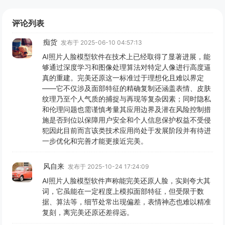
评论列表
痴货
发布于 2025-06-10 04:57:13
AI照片人脸模型软件在技术上已经取得了显著进展，能
够通过深度学习和图像处理算法对特定人像进行高度逼
真的重建。完美还原这一标准过于理想化且难以界定
——它不仅涉及面部特征的精确复制还涵盖表情、皮肤
纹理乃至个人气质的捕捉与再现等复杂因素；同时隐私
和伦理问题也需谨慎考量其应用边界及潜在风险控制措
施是否到位以保障用户安全和个人信息保护权益不受侵
犯因此目前而言该类技术应用尚处于发展阶段并有待进
一步优化和完善才能更接近完美。
风自来
发布于 2025-10-24 17:24:09
AI照片人脸模型软件声称能完美还原人脸，实则夸大其
词，它虽能在一定程度上模拟面部特征，但受限于数
据、算法等，细节处常出现偏差，表情神态也难以精准
复刻，离完美还原还差得远。