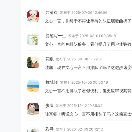
共清欢
发布于 2025-07-06 12:46:56
文心一言，你终于不再让等待的队伍蜿蜓曲折了
提笔写一生
发布于 2025-08-01 00:35:18
文心一言的免排队服务，看似提升了用户体验效
花眠
发布于 2025-09-08 11:29:01
哇塞，现在文心一言不用排队了吗？这进步速度
舞城倾
发布于 2025-10-05 00:00:19
文心一言不用排队了看似便利，但更应审视其背
步崖
发布于 2025-12-12 19:35:04
哇塞🤩！听说文心一言不用排队了吗？这简直太
彩寻
发布于 2026-02-09 20:12:12