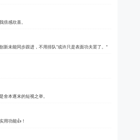
我倍感欣喜。
创新未能同步跟进，不用排队”或许只是表面功夫罢了。"
是舍本逐末的短视之举。
实用功能👍！