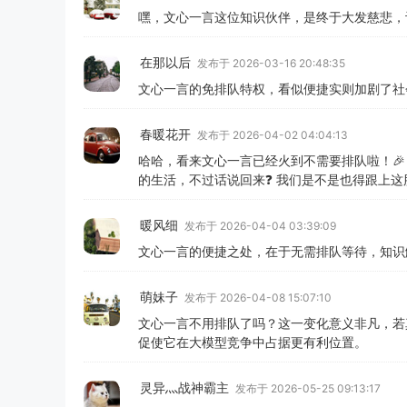
嘿，文心一言这位知识伙伴，是终于大发慈悲，
在那以后
发布于 2026-03-16 20:48:35
文心一言的免排队特权，看似便捷实则加剧了社
春暖花开
发布于 2026-04-02 04:04:13
哈哈，看来文心一言已经火到不需要排队啦！🎉
的生活，不过话说回来❓ 我们是不是也得跟上这
暖风细
发布于 2026-04-04 03:39:09
文心一言的便捷之处，在于无需排队等待，知识
萌妹子
发布于 2026-04-08 15:07:10
文心一言不用排队了吗？这一变化意义非凡，若
促使它在大模型竞争中占据更有利位置。
灵异灬战神霸主
发布于 2026-05-25 09:13:17