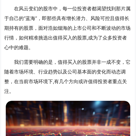
在风云变幻的股市中，每一位投资者都渴望找到那片属
于自己的“蓝海”，即那些具有增长潜力、风险可控且值得长
期持有的股票，面对浩如烟海的上市公司和不断波动的市场
行情，如何精准挑选出值得买入的股票,成为了众多投资者
心中的难题。
我们需要明确的是，值得买入的股票并非一成不变，它
随着市场环境、行业趋势以及公司基本面的变化而动态调
整，在当前市场环境下,有几个方向或许值得投资者重点关
注。