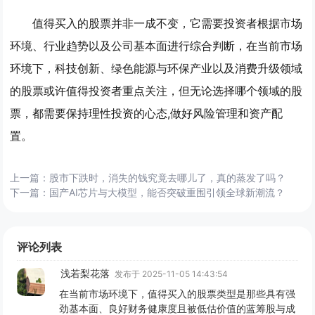
值得买入的股票并非一成不变，它需要投资者根据市场
环境、行业趋势以及公司基本面进行综合判断，在当前市场
环境下，科技创新、绿色能源与环保产业以及消费升级领域
的股票或许值得投资者重点关注，但无论选择哪个领域的股
票，都需要保持理性投资的心态,做好风险管理和资产配
置。
上一篇：
股市下跌时，消失的钱究竟去哪儿了，真的蒸发了吗？
下一篇：
国产AI芯片与大模型，能否突破重围引领全球新潮流？
评论列表
浅若梨花落
发布于 2025-11-05 14:43:54
在当前市场环境下，值得买入的股票类型是那些具有强
劲基本面、良好财务健康度且被低估价值的蓝筹股与成