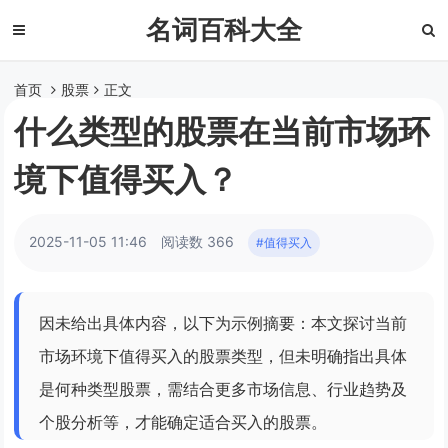
名词百科大全
首页
股票
正文
什么类型的股票在当前市场环
境下值得买入？
2025-11-05 11:46
阅读数 366
#值得买入
因未给出具体内容，以下为示例摘要：本文探讨当前
市场环境下值得买入的股票类型，但未明确指出具体
是何种类型股票，需结合更多市场信息、行业趋势及
个股分析等，才能确定适合买入的股票。