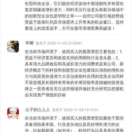
长型科技企业，它们能在经济波动中展现韧性并有望在
复苏期爆发增长潜力；同时关注行业龙头和新兴领域中
的创新型企业也是明智之举——这些公司能引领趋势或
受益于政策红利及市场需求上升带来的机会窗口。选对
赛道上的优质选手，方可在股市浪潮里乘风破浪！
笒卿
发布于 2025-11-05 21:09:41
在当前市场环境下，值得买入的股票类型主要包括：1.
受益于经济复苏和政策支持的周期性行业龙头股；2、
具有强大品牌效应和高成长潜力的消费类蓝筹公司。新
经济概念下的科技和创新型企业也展现出强劲的增长动
力与高投资价值潜力大且估值相对合理的优质企业同样
不容忽视其长期持有带来的丰厚回报率是稳健的投资选
择之一投资者应关注这些领域并做好充分研究以把握机
会实现资产增值的目标
公子的心上人
发布于 2025-11-06 13:13:51
在当前市场环境下，值得买入的股票类型应聚焦于那些
具备强劲基本面、行业龙头地位及良好增长潜力的企
业，比如新能源（如光伏）、科技巨头以及具有抗通胀