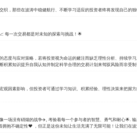
交织，那些在波涛中稳健航行、不断学习适应的投资者终将发现自己的独
 每一次交易都是对未知的探索与挑战！🌟
的态度与应对策略，若将投资视为命运的赌注而缺乏理性分析、持续学习
断积累知识提升自我认知并制定科学合理的交易计划来驾驭风险而非受制
宏观因素影响，但投资者可通过学习知识、积累经验、理性决策来把握方
一场没有硝烟的战争✈️, 考验着每一个参与者的智慧、勇气和耐心🌟. 输
味着拥抱不确定性❤️‍ ，但正是这份未知让生活充满了无限可能！让我们在