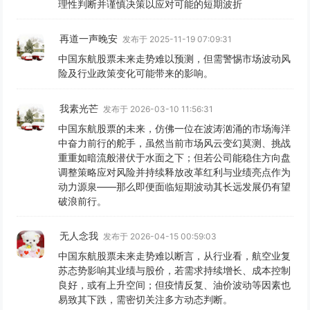
理性判断并谨慎决策以应对可能的短期波折
再道一声晚安
发布于 2025-11-19 07:09:31
中国东航股票未来走势难以预测，但需警惕市场波动风
险及行业政策变化可能带来的影响。
我素光芒
发布于 2026-03-10 11:56:31
中国东航股票的未来，仿佛一位在波涛汹涌的市场海洋
中奋力前行的舵手，虽然当前市场风云变幻莫测、挑战
重重如暗流般潜伏于水面之下；但若公司能稳住方向盘
调整策略应对风险并持续释放改革红利与业绩亮点作为
动力源泉——那么即便面临短期波动其长远发展仍有望
破浪前行。
无人念我
发布于 2026-04-15 00:59:03
中国东航股票未来走势难以断言，从行业看，航空业复
苏态势影响其业绩与股价，若需求持续增长、成本控制
良好，或有上升空间；但疫情反复、油价波动等因素也
易致其下跌，需密切关注多方动态判断。