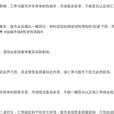
禁锢，汇率与股市并非简单的负相关，市场复杂多变，不能盲目认定保汇
复杂，股市反应难以一概而论：有时或现短期波动性增加的‘应激’下跌；
 #金融市场#投资有风险#
，需综合多因素考量其实际影响。
必应声下跌，其走势受多因素综合作用，保汇率与股市下跌无必然联系。
非简单的因果关系，市场情况复杂多变，不能一概而论认定保汇率就会使
二者对立，汇率稳定利于经济大环境，股市表现受多因素影响，只凭此就