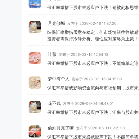
保汇率举措下股市未必应声下跌！别被刻板思维
月光倾城
发布于 2026-02-16 11:37:20
📉保汇率举措虽意在稳定，但市场情绪往往敏感
投资者需保持冷静分析、理性应对策略为上策！
叶薇
发布于 2026-03-10 12:54:18
保汇率举措下股市未必应声下跌，不能简单定论
梦中有个人
发布于 2026-03-16 04:15:00
保汇率举措或影响资金流向与市场预期，股市未
花不残
发布于 2026-06-04 06:48:01
保汇率举措下股市未必应声下跌，汇率与股市并
偷到月亮了嘛
发布于 2026-06-11 02:21:10
保汇率举措下股市未必就应声下跌！不能简单将