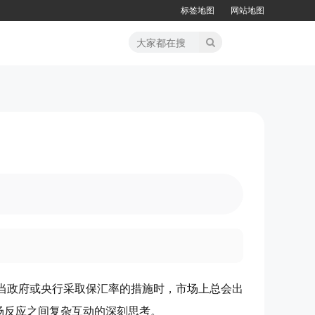
标签地图
网站地图
当政府或央行采取保汇率的措施时，市场上总会出
场反应之间复杂互动的深刻思考。