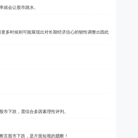
率就会让股市跳水。
而更多时候则可能展现出对长期经济信心的韧性调整⚖️因此
股市下跌，需综合多因素理性评判。
断言股市下跌，是片面短视的臆断！