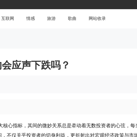
互联网
情感
旅游
歌曲
网站收录
的会应声下跌吗？
两大核心指标，其间的微妙关系总是牵动着无数投资者的心弦，每
问，不仅关乎投资者的切身利益，更折射出对宏观经济政策与市