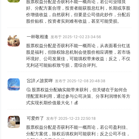
股票权益分配是否获利不能一概而论，若公司业绩良
好、分配方案合理，投资者能获股息红利，长期或享股
价增值收益，自然获利，但要是公司借此炒作，分配后
股价贴权，投资者实则难有收益，甚至可能受损。
一杯敬相逢
发布于 2025-12-02 23:34:56
股票权益分配是否获利不能一概而论，从表面看分红送
股是福利，但除权除息机制会使股价相应调整，若市场
环境好、公司发展佳，可能填权带来收益；反之，不仅
无利还可能贴权致亏损，需综合评判。
吢誶メ誰荬啴
发布于 2025-12-08 20:48:38
🤔 股票权益分配确实能带来获利，但关键在于如何合
理配置和利用，通过参与公司决策、分享利润增长等方
式实现长期价值最大化！💰
可爱炸了
发布于 2025-12-23 22:50:18
股票权益分配是否获利不能一概而论，若公司盈利佳、
分配方案优，除权后填权则可能获利；反之公司不佳，