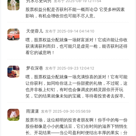
穷水尽更词穷
发布于 2025-08-19 12:11:54
股票权益分配是否获利不能一概而论😉 它受多种因素
影响，有机会增收但也可能不尽人意。
天使蓉儿
发布于 2025-09-14 04:14:10
嘿，股票权益分配就像一场财富派对！它或许能让你收
获满满获利而归，也可能只是虚晃一枪，能否获利还得
看它的诚意哟！
梦在深巷
发布于 2025-09-23 12:04:12
嘿，股票权益分配就像一场充满惊喜的派对！它有可能
让你获利，如同给你送上一份甜蜜的礼物，不过呢，这
也并非板上钉钉，有时也会像调皮的精灵跟你开开玩
笑，它的结果就像未知的宝藏，等待着投资者去探寻。
雨潇潇
发布于 2025-09-30 05:56:59
股票市场，这位精明的投资者朋友啊！你手中的每一份
股份都像是小小的魔法豆，它们在时间的滋养下悄悄生
长、开花结果——当公司盈利时便结出丰厚的果实：分