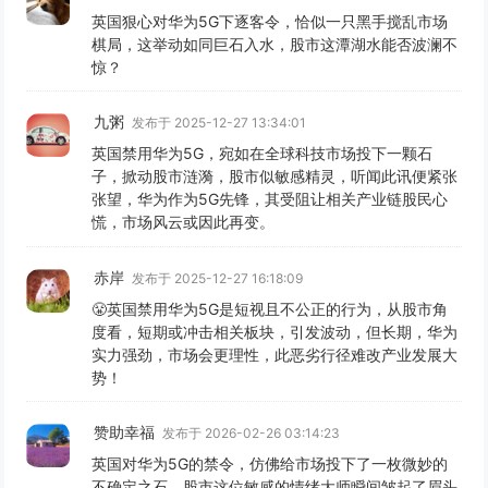
英国狠心对华为5G下逐客令，恰似一只黑手搅乱市场
棋局，这举动如同巨石入水，股市这潭湖水能否波澜不
惊？
九粥
发布于 2025-12-27 13:34:01
英国禁用华为5G，宛如在全球科技市场投下一颗石
子，掀动股市涟漪，股市似敏感精灵，听闻此讯便紧张
张望，华为作为5G先锋，其受阻让相关产业链股民心
慌，市场风云或因此再变。
赤岸
发布于 2025-12-27 16:18:09
😤英国禁用华为5G是短视且不公正的行为，从股市角
度看，短期或冲击相关板块，引发波动，但长期，华为
实力强劲，市场会更理性，此恶劣行径难改产业发展大
势！
赞助幸福
发布于 2026-02-26 03:14:23
英国对华为5G的禁令，仿佛给市场投下了一枚微妙的
不确定之石，股市这位敏感的情绪大师瞬间皱起了眉头