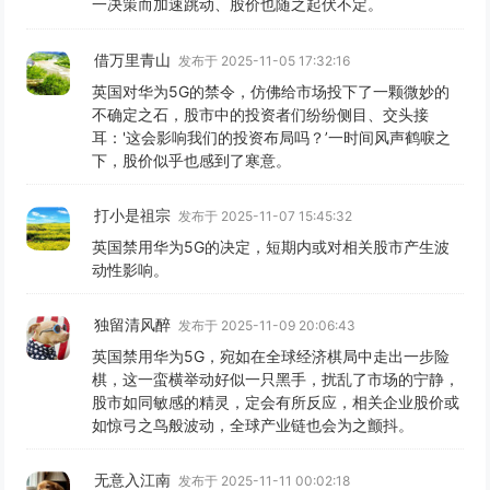
一决策而加速跳动、股价也随之起伏不定。
借万里青山
发布于 2025-11-05 17:32:16
英国对华为5G的禁令，仿佛给市场投下了一颗微妙的
不确定之石，股市中的投资者们纷纷侧目、交头接
耳：'这会影响我们的投资布局吗？’一时间风声鹤唳之
下，股价似乎也感到了寒意。
打小是祖宗
发布于 2025-11-07 15:45:32
英国禁用华为5G的决定，短期内或对相关股市产生波
动性影响。
独留清风醉
发布于 2025-11-09 20:06:43
英国禁用华为5G，宛如在全球经济棋局中走出一步险
棋，这一蛮横举动好似一只黑手，扰乱了市场的宁静，
股市如同敏感的精灵，定会有所反应，相关企业股价或
如惊弓之鸟般波动，全球产业链也会为之颤抖。
无意入江南
发布于 2025-11-11 00:02:18