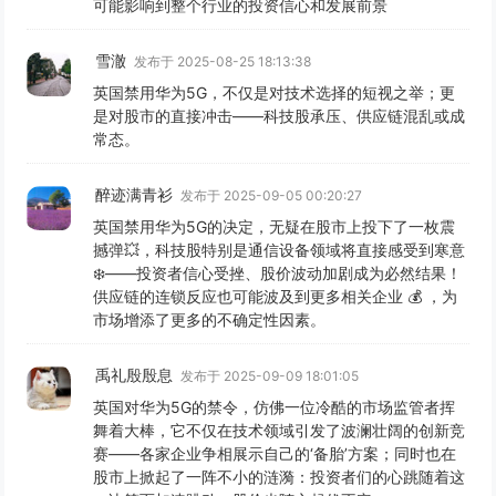
可能影响到整个行业的投资信心和发展前景
雪澈
发布于 2025-08-25 18:13:38
英国禁用华为5G，不仅是对技术选择的短视之举；更
是对股市的直接冲击——科技股承压、供应链混乱或成
常态。
醉迹满青衫
发布于 2025-09-05 00:20:27
英国禁用华为5G的决定，无疑在股市上投下了一枚震
撼弹💥，科技股特别是通信设备领域将直接感受到寒意
❄️——投资者信心受挫、股价波动加剧成为必然结果！
供应链的连锁反应也可能波及到更多相关企业 💰 ，为
市场增添了更多的不确定性因素。
禹礼殷殷息
发布于 2025-09-09 18:01:05
英国对华为5G的禁令，仿佛一位冷酷的市场监管者挥
舞着大棒，它不仅在技术领域引发了波澜壮阔的创新竞
赛——各家企业争相展示自己的‘备胎’方案；同时也在
股市上掀起了一阵不小的涟漪：投资者们的心跳随着这