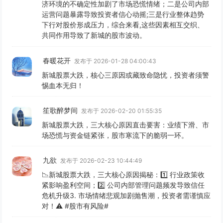
济环境的不确定性加剧了市场恐慌情绪；二是公司内部
运营问题暴露导致投资者信心动摇;三是行业整体趋势
下行对股价形成压力，综合来看,这些因素相互交织、
共同作用导致了新城的股市波动。
春暖花开
发布于 2026-01-28 04:00:43
新城股票大跌，核心三原因或藏致命隐忧，投资者须警
惕血本无归！
笙歌醉梦间
发布于 2026-02-20 01:55:35
新城股票大跌，三大核心原因直击要害：业绩下滑、市
场恐慌与资金链紧张，股市寒流下的脆弱一环。
九欲
发布于 2026-02-23 10:44:49
📉新城股票大跌，三大核心原因揭秘：1️⃣ 行业政策收
紧影响盈利空间；2️⃣ 公司内部管理问题频发导致信任
危机升级3. 市场情绪悲观加剧抛售潮，投资者需谨慎应
对！⚠︎ #股市有风险#