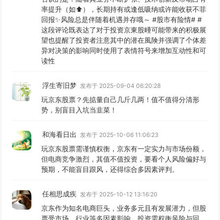
率提升（如⬆️），长期持有或逢低吸纳或许能收获不菲
回报✨风险总是伴随着机遇并存哦～ #股市有险情# #
这段评论既表达了对于投资京東股畽可能带来的积极展
望也提醒了投资者注意其中的潜在風険并强调了个体差
异对决策的影响同时使用了表情符号来增加互动性和可
读性
浮生寄旧梦
发布于 2025-09-04 06:20:28
玩京东股票？先掂量自己几斤几两！值不值得分清形
势，别盲目入坑当韭菜！
和海看日出
发布于 2025-10-06 11:06:23
玩京东股票需谨慎权衡，京东有一定实力与市场份额，
但电商竞争激烈，其值不值投资，要看个人风险偏好与
预期，不能盲目跟风，还得综合多因素评判。
任相思成疾
发布于 2025-10-12 13:16:20
京东作为知名电商巨头，业务多元且有发展潜力，但股
票受市场、行业等多因素影响，投资需权衡风险与回