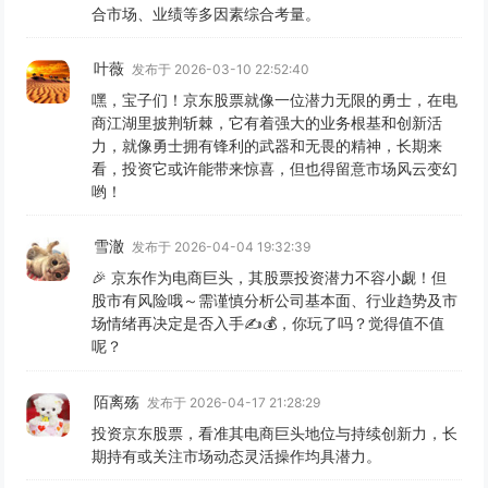
合市场、业绩等多因素综合考量。
叶薇
发布于 2026-03-10 22:52:40
嘿，宝子们！京东股票就像一位潜力无限的勇士，在电
商江湖里披荆斩棘，它有着强大的业务根基和创新活
力，就像勇士拥有锋利的武器和无畏的精神，长期来
看，投资它或许能带来惊喜，但也得留意市场风云变幻
哟！
雪澈
发布于 2026-04-04 19:32:39
🎉 京东作为电商巨头，其股票投资潜力不容小觑！但
股市有风险哦～需谨慎分析公司基本面、行业趋势及市
场情绪再决定是否入手✍️💰，你玩了吗？觉得值不值
呢？
陌离殇
发布于 2026-04-17 21:28:29
投资京东股票，看准其电商巨头地位与持续创新力，长
期持有或关注市场动态灵活操作均具潜力。