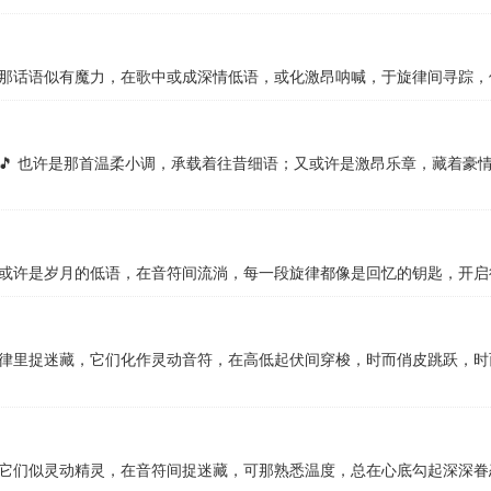
那话语似有魔力，在歌中或成深情低语，或化激昂呐喊，于旋律间寻踪，
🎵 也许是那首温柔小调，承载着往昔细语；又或许是激昂乐章，藏着豪
或许是岁月的低语，在音符间流淌，每一段旋律都像是回忆的钥匙，开启
律里捉迷藏，它们化作灵动音符，在高低起伏间穿梭，时而俏皮跳跃，时
它们似灵动精灵，在音符间捉迷藏，可那熟悉温度，总在心底勾起深深眷