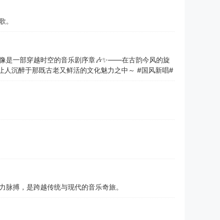
歌。
像是一部穿越时空的音乐剧序章🎶✨——在古韵今风的旋
，让人沉醉于那既古老又鲜活的文化魅力之中～ #国风新唱#
力脉搏，是跨越传统与现代的音乐奇旅。