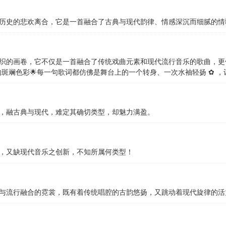
历史的悲欢离合，它是一首融合了古典与现代韵律、情感深沉而细腻的情
织的画卷，它不仅是一首融合了传统戏曲元素和现代流行音乐的歌曲，更
斑斓色彩🌟每一句歌词都仿佛是舞台上的一个转身、一次水袖轻扬 ✿️ 
，融古典与现代，难定其确切类型，却魅力满盈。
，又缺现代音乐之创新，不知所属何类型！
与流行融合的霓裳，既有着传统唱腔的古韵悠扬，又跳动着现代旋律的活