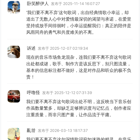
卧笑醉伊人
发布于 2025-11-14 16:07:27
‘我们要不离不弃’这句歌词，出自经典情歌小幸运，却
道出了无数人心中对爱情最深切的渴望与承诺，在爱里
坚持或放手间徘徊时，小幸运提醒我们：真正的陪伴是
风雨同舟的勇气和共度难关的不离。
诉述
发布于 2025-12-07 02:19:34
现在的音乐市场鱼龙混杂，连我们要不离不弃这句歌词
出处都成谜，歌手、制作方是该反思下，别只图流量，
基本的信息标注都不做好，这是对作品和听众的极不负
责！
呼噜怪
发布于 2025-12-12 07:31:39
我们要不离不弃这句歌词出处不明，这反映当下音乐创
作虽数量繁多，却缺乏足够辨识度与记忆点，创作者应
注重质量，而非只图产量，让作品流于平庸。
亂丗
发布于 2026-03-13 18:17:37
我们要不离不弃这句深情歌词宛如迷路的精灵，在音乐