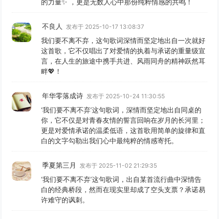
的力量✨ ，更是无数人心中那份纯粹情感的共鸣！
不良人
发布于 2025-10-17 13:08:37
我们要不离不弃，这句歌词深情而坚定地出自一次就好
这首歌，它不仅唱出了对爱情的执着与承诺的重量级宣
言，在人生的旅途中携手共进、风雨同舟的精神跃然耳
畔💖！
年华零落成诗
发布于 2025-10-24 11:30:55
‘我们要不离不弃’这句歌词，深情而坚定地出自同桌的
你，它不仅是对青春友情的誓言回响在岁月的长河里；
更是对爱情承诺的温柔低语，这首歌用简单的旋律和直
白的文字勾勒出我们心中最纯粹的情感寄托。
季夏第三月
发布于 2025-11-02 21:29:35
‘我们要不离不弃’这句歌词，出自某首流行曲中深情告
白的经典桥段，然而在现实里却成了空头支票？承诺易
许难守的讽刺。