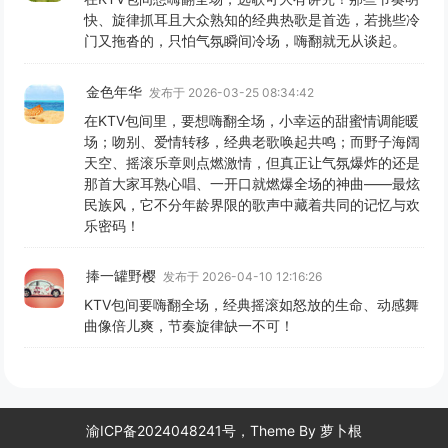
快、旋律抓耳且大众熟知的经典热歌是首选，若挑些冷
门又拖沓的，只怕气氛瞬间冷场，嗨翻就无从谈起。
金色年华
发布于 2026-03-25 08:34:42
在KTV包间里，要想嗨翻全场，小幸运的甜蜜情调能暖
场；吻别、爱情转移，经典老歌唤起共鸣；而野子海阔
天空、摇滚乐章则点燃激情，但真正让气氛爆炸的还是
那首大家耳熟心唱、一开口就燃爆全场的神曲——最炫
民族风，它不分年龄界限的歌声中藏着共同的记忆与欢
乐密码！
捧一罐野樱
发布于 2026-04-10 12:16:26
KTV包间要嗨翻全场，经典摇滚如怒放的生命、动感舞
曲像倍儿爽，节奏旋律缺一不可！
渝ICP备2024048241号，Theme By
萝卜根