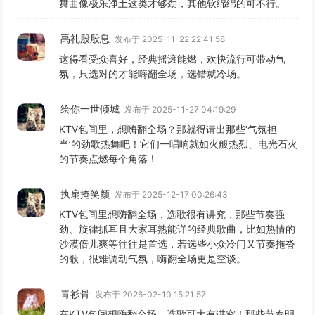
舞曲像极乐净土这类才够劲，其他软绵绵的可不行。
禹礼殷殷息
发布于 2025-11-22 22:41:58
这得看受众喜好，经典摇滚能燃，欢快流行可带动气
氛，只选对的才能嗨翻全场，选错就冷场。
绘你一世倾城
发布于 2025-11-27 04:19:29
KTV包间里，想嗨翻全场？那就得请出那些‘气氛担
当’的劲歌热舞吧！它们一唱响就如火般热烈、电光石火
的节奏点燃每个角落！
执扇掩笑颜
发布于 2025-12-17 00:26:43
KTV包间里想嗨翻全场，选歌很有讲究，那些节奏强
劲、旋律抓耳且大家耳熟能详的经典歌曲，比如热情的
沙漠倍儿爽等往往是首选，若选些小众冷门又节奏拖沓
的歌，很难调动气氛，嗨翻全场更是空谈。
青衫骨
发布于 2026-02-10 15:21:57
在KTV包间想嗨翻全场，选歌可大有讲究！那些节奏明