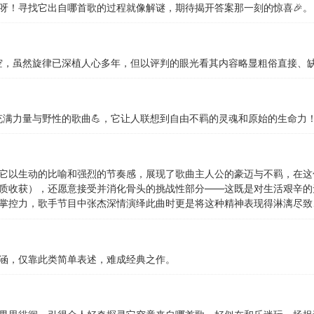
心呀！寻找它出自哪首歌的过程就像解谜，期待揭开答案那一刻的惊喜🎉。
天空，虽然旋律已深植人心多年，但以评判的眼光看其内容略显粗俗直接、
充满力量与野性的歌曲💪，它让人联想到自由不羁的灵魂和原始的生命力！
它以生动的比喻和强烈的节奏感，展现了歌曲主人公的豪迈与不羁，在这
质收获），还愿意接受并消化骨头的挑战性部分——这既是对生活艰辛的
掌控力，歌手节目中张杰深情演绎此曲时更是将这种精神表现得淋漓尽致
涵，仅靠此类简单表述，难成经典之作。