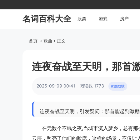
名词百科大全
股票
游戏
房产
首页
歌曲
正文
连夜奋战至天明，那首
2025-09-09 00:41
阅读数 1773
#激励歌
连夜奋战至天明，引发疑问：那首能起到激励
在无数个不眠之夜,当城市沉入梦乡，总有
云层，照亮了他们的脸庞，这样的场景，不仅让人