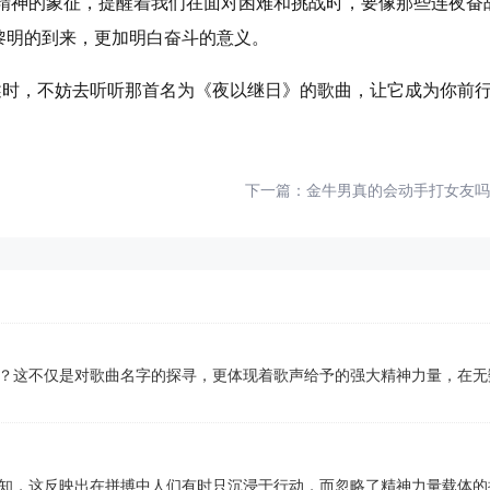
种精神的象征，提醒着我们在面对困难和挑战时，要像那些连夜奋
黎明的到来，更加明白奋斗的意义。
描述时，不妨去听听那首名为《夜以继日》的歌曲，让它成为你前
下一篇：
金牛男真的会动手打女友吗
？这不仅是对歌曲名字的探寻，更体现着歌声给予的强大精神力量，在无
知，这反映出在拼搏中人们有时只沉浸于行动，而忽略了精神力量载体的