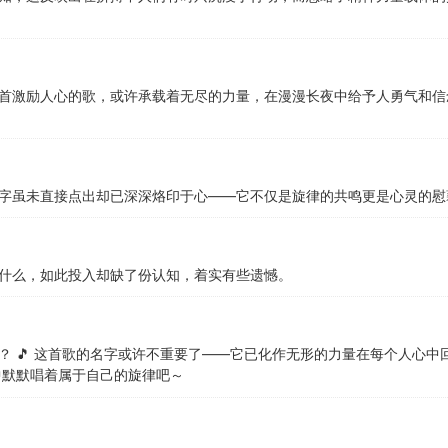
首激励人心的歌，或许承载着无尽的力量，在漫漫长夜中给予人勇气和信
字虽未直接点出却已深深烙印于心——它不仅是旋律的共鸣更是心灵的慰
什么，如此投入却缺了份认知，着实有些遗憾。
？ 🎵 这首歌的名字或许不重要了——它已化作无形的力量在每个人心
中默默唱着属于自己的旋律吧～