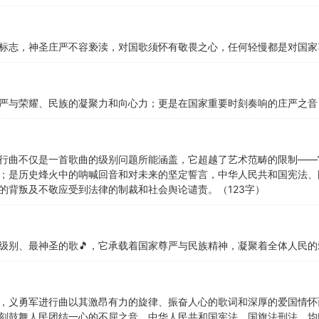
标志，神圣庄严不容亵渎，对国歌须怀有敬畏之心，任何轻慢都是对国家
严与荣耀、民族的凝聚力和向心力；更是在国家重要时刻奏响的庄严之音
行曲不仅是一首歌曲的级别问题所能涵盖，它超越了艺术范畴的限制——
；是历史烽火中的呐喊回音和对未来的坚定誓言，中华人民共和国宪法、
的背叛及不敬应受到法律的制裁和社会舆论谴责。（123字）
级别、最神圣的歌🎵，它承载着国家尊严与民族精神，凝聚着全体人民
，义勇军进行曲以其激昂有力的旋律、振奋人心的歌词和深厚的爱国情怀
刻鼓舞人民团结一心的不屈之音，中华人民共和国宪法、国旗法刑法，均