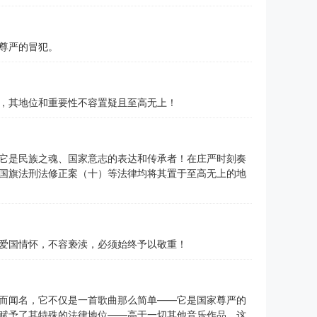
尊严的冒犯。
，其地位和重要性不容置疑且至高无上！
它是民族之魂、国家意志的表达和传承者！在庄严时刻奏
国旗法刑法修正案（十）等法律均将其置于至高无上的地
的爱国情怀，不容亵渎，必须始终予以敬重！
而闻名，它不仅是一首歌曲那么简单——它是国家尊严的
赋予了其特殊的法律地位——高于一切其他音乐作品，这